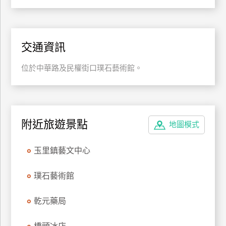
特
色
民
交通資訊
宿
位於中華路及民權街口璞石藝術館。
全
球
租
車
附近旅遊景點
地圖模式
玉里鎮藝文中心
網
紅
璞石藝術館
帶
你
乾元藥局
玩