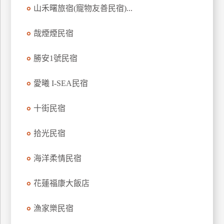
山禾曙旅宿(寵物友善民宿)...
訂
房
哉煙煙民宿
請
勝安1號民宿
款
收
愛曦 I-SEA民宿
據
十街民宿
合
作
提
拾光民宿
案
海洋柔情民宿
飯
花蓮福康大飯店
店
合
漁家樂民宿
作