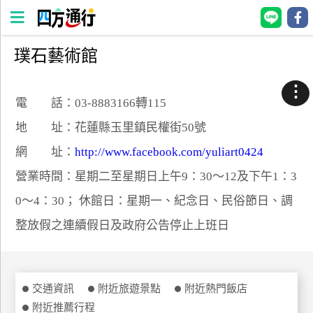
璞石藝術館
四
方
⋮
通
電 話：03-8883166轉115
行
地 址：花蓮縣玉里鎮民權街50號
訂
網 址：
http://www.facebook.com/yuliart0424
房
營業時間：星期二至星期日上午9：30～12及下午1：3
0～4：30； 休館日：星期一、紀念日、民俗節日、調
台
灣
整放假之連續假日及政府公告停止上班日
訂
房
直接跟飯店訂房
交通資訊
附近旅遊景點
附近熱門飯店
HOT
附近推薦行程