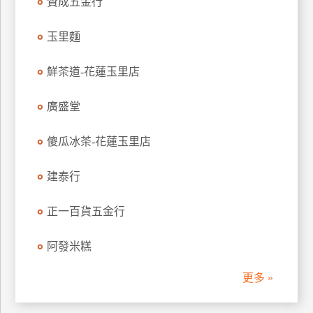
贊成五金行
管
理
玉里麵
鮮茶道-花蓮玉里店
會
員
廣盛堂
帳
戶
傻瓜冰茶-花蓮玉里店
建泰行
客
服
正一百貨五金行
聯
絡
單
阿發米糕
更多 »
Line
線