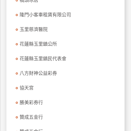
橋頭冰店
玩
樂
隆門小客車租賃有限公司
地
圖
玉里慈濟醫院
顧
花蓮縣玉里鎮公所
客
服
務
花蓮縣玉里鎮民代表會
八方財神公益彩券
顧
客
協天宮
滿
意
勝美彩券行
度
贊成五金行
訂
單