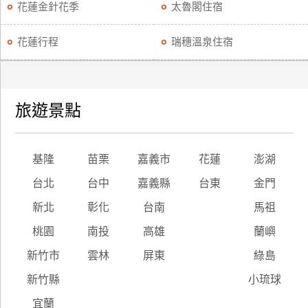
花蓮金針花季
太魯閣住宿
花蓮行程
瑞穗溫泉住宿
旅遊景點
基隆
苗栗
嘉義市
花蓮
澎湖
台北
台中
嘉義縣
台東
金門
新北
彰化
台南
馬祖
桃園
南投
高雄
蘭嶼
新竹市
雲林
屏東
綠島
新竹縣
小琉球
宜蘭