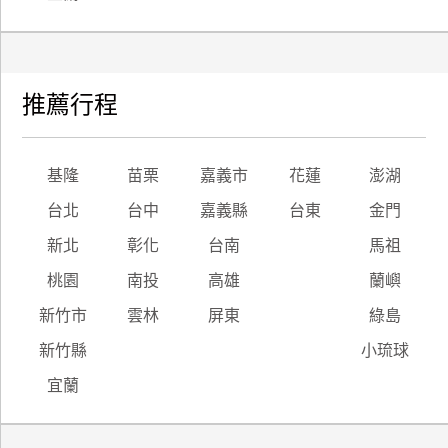
推薦行程
基隆
苗栗
嘉義市
花蓮
澎湖
台北
台中
嘉義縣
台東
金門
新北
彰化
台南
馬祖
桃園
南投
高雄
蘭嶼
新竹市
雲林
屏東
綠島
新竹縣
小琉球
宜蘭