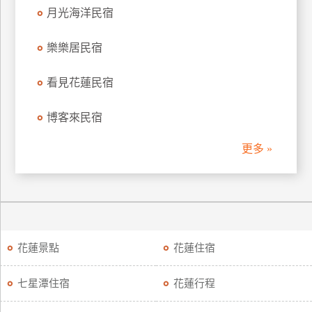
月光海洋民宿
廠
商
樂樂居民宿
合
作
看見花蓮民宿
博客來民宿
旅
伴
更多 »
計
劃
商
品
花蓮景點
花蓮住宿
宣
傳
七星潭住宿
花蓮行程