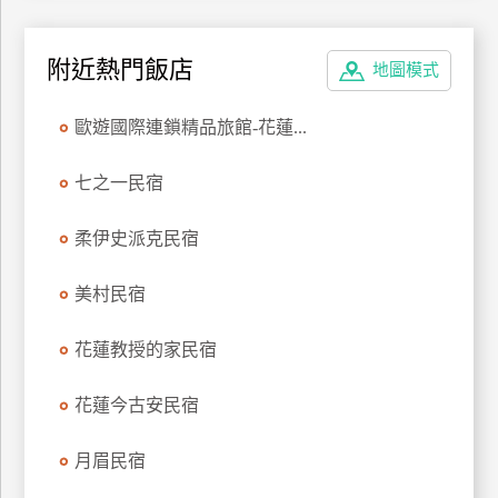
上
客
附近熱門飯店
地圖模式
服
歐遊國際連鎖精品旅館-花蓮...
紅
利
七之一民宿
查
詢
柔伊史派克民宿
美村民宿
訂
房
花蓮教授的家民宿
Q&A
花蓮今古安民宿
國
月眉民宿
旅
卡