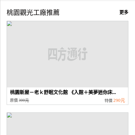
桃園觀光工廠推薦
廠
更多
商
合
作
旅
伴
計
劃
桃園新屋－老ｋ舒眠文化館 《入館＋美夢迷你床...
商
原價
300元
290元
特價
品
宣
傳