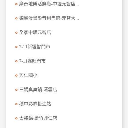
摩奇地樂活鮮瓶-中壢元智店...
特
色
錦城漫畫影音租售館-元智大...
民
宿
全家中壢元智店
7-11新壢智門市
全
球
租
7-11鑫旺門市
車
興仁國小
網
三媽臭臭鍋-清雲店
紅
帶
穩中彩券投注站
你
玩
太將鍋-蘆竹興仁店