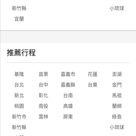
新竹縣
小琉球
宜蘭
推薦行程
基隆
苗栗
嘉義市
花蓮
澎湖
台北
台中
嘉義縣
台東
金門
新北
彰化
台南
馬祖
桃園
南投
高雄
蘭嶼
新竹市
雲林
屏東
綠島
新竹縣
小琉球