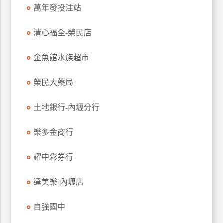
萬年發投注站
玩
樂
清心福全-榮民店
地
圖
金魚館水族超市
顧
客
榮民大藥局
服
務
土地銀行-內壢分行
顧
樂多金商行
客
滿
耀中彩券行
意
度
達美樂-內壢店
自強國中
訂
單