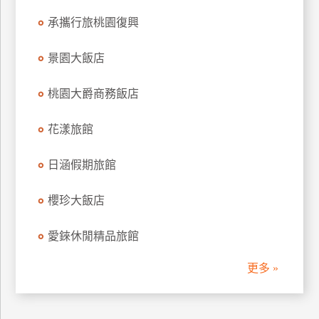
訂
承攜行旅桃園復興
房
景園大飯店
請
桃園大爵商務飯店
款
收
花漾旅館
據
合
日涵假期旅館
作
提
案
櫻珍大飯店
愛錸休閒精品旅館
飯
店
更多 »
合
作