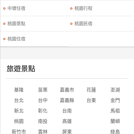
中壢住宿
桃園行程
桃園景點
桃園民宿
桃園住宿
旅遊景點
基隆
苗栗
嘉義市
花蓮
澎湖
台北
台中
嘉義縣
台東
金門
新北
彰化
台南
馬祖
桃園
南投
高雄
蘭嶼
新竹市
雲林
屏東
綠島