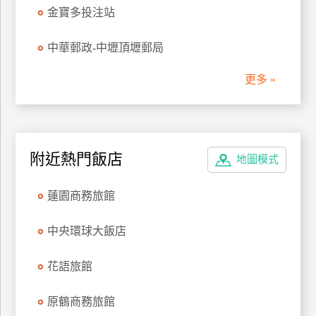
金寶多投注站
管
理
中華郵政-中壢頂壢郵局
更多 »
會
員
帳
戶
附近熱門飯店
地圖模式
客
蓮園商務旅館
服
聯
中央環球大飯店
絡
單
花語旅館
Line
原鶴商務旅館
線