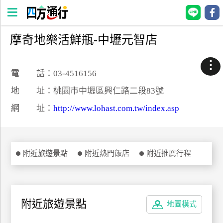
摩奇地樂活鮮瓶-中壢元智店
四
方
⋮
通
電 話：03-4516156
行
地 址：桃園市中壢區興仁路二段83號
訂
網 址：
http://www.lohast.com.tw/index.asp
房
台
附近旅遊景點
附近熱門飯店
附近推薦行程
灣
訂
房
附近旅遊景點
地圖模式
直接跟飯店訂房
HOT