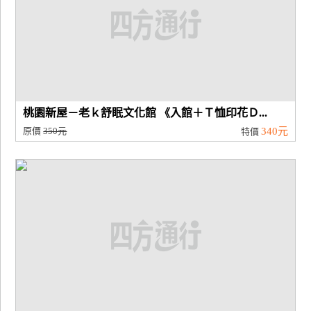
桃園新屋－老ｋ舒眠文化館 《入館＋Ｔ恤印花Ｄ...
原價
350元
340元
特價