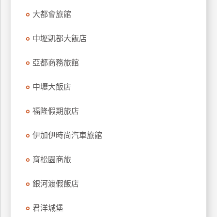
上
大都會旅館
客
服
中壢凱都大飯店
亞都商務旅館
紅
利
中壢大飯店
查
詢
福隆假期旅店
訂
伊加伊時尚汽車旅館
房
Q&A
育松園商旅
銀河渡假飯店
國
旅
君洋城堡
卡