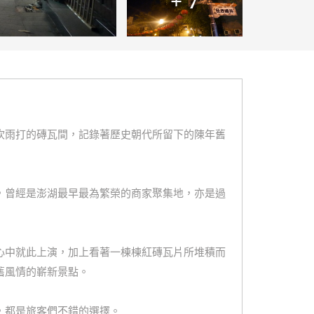
+ 7
吹雨打的磚瓦間，記錄著歷史朝代所留下的陳年舊
，曾經是澎湖最早最為繁榮的商家聚集地，亦是過
心中就此上演，加上看著一棟棟紅磚瓦片所堆積而
舊風情的嶄新景點。
，都是旅客們不錯的選擇。