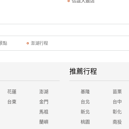
信誼大飯店
景點
澎湖行程
推薦行程
花蓮
澎湖
基隆
苗栗
台東
金門
台北
台中
馬祖
新北
彰化
蘭嶼
桃園
南投