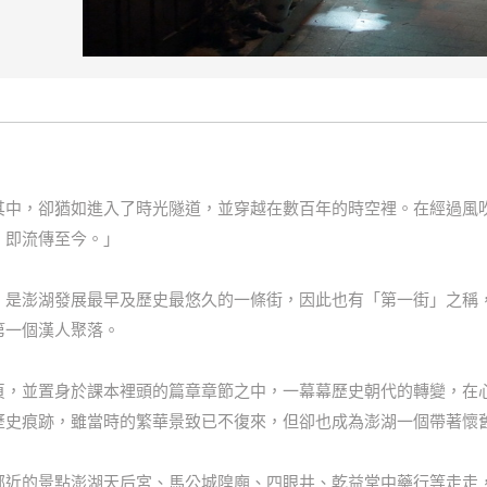
其中，卻猶如進入了時光隧道，並穿越在數百年的時空裡。在經過風
，即流傳至今。」
」是澎湖發展最早及歷史最悠久的一條街，因此也有「第一街」之稱
第一個漢人聚落。
頁，並置身於課本裡頭的篇章章節之中，一幕幕歷史朝代的轉變，在
歷史痕跡，雖當時的繁華景致已不復來，但卻也成為澎湖一個帶著懷
鄰近的景點澎湖天后宮、馬公城隍廟、四眼井、乾益堂中藥行等走走