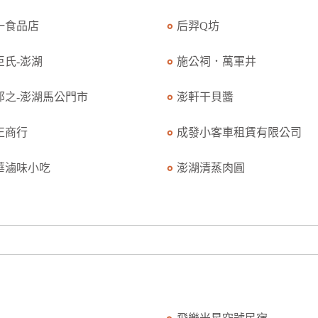
一食品店
后羿Q坊
臣氏-澎湖
施公祠．萬軍井
那之-澎湖馬公門市
澎軒干貝醬
正商行
成發小客車租賃有限公司
華滷味小吃
澎湖清蒸肉圓