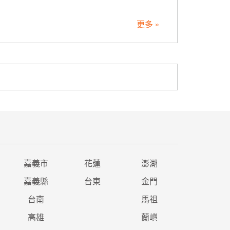
更多 »
嘉義市
花蓮
澎湖
嘉義縣
台東
金門
台南
馬祖
高雄
蘭嶼