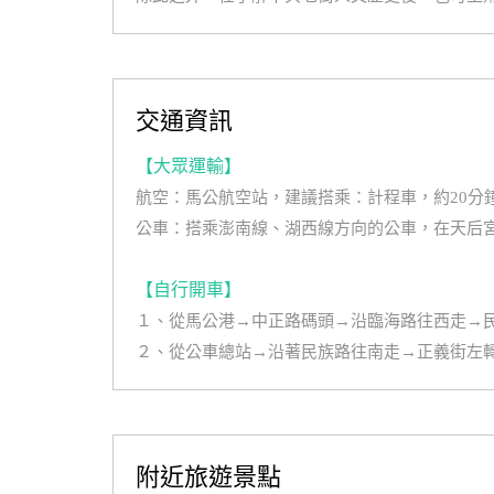
交通資訊
【大眾運輸】
航空：馬公航空站，建議搭乘：計程車，約20分
公車：搭乘澎南線、湖西線方向的公車，在天后
【自行開車】
１、從馬公港→中正路碼頭→沿臨海路往西走→
２、從公車總站→沿著民族路往南走→正義街左
附近旅遊景點