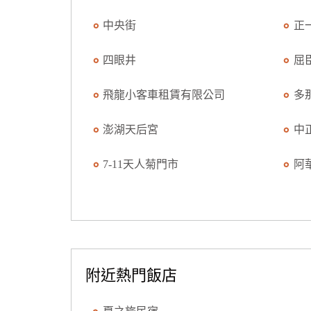
中央街
正
四眼井
屈
飛龍小客車租賃有限公司
多
澎湖天后宮
中
7-11天人菊門市
阿
附近熱門飯店