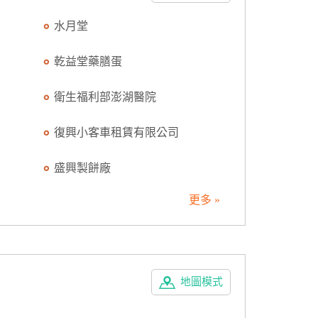
水月堂
乾益堂藥膳蛋
衛生福利部澎湖醫院
復興小客車租賃有限公司
盛興製餅廠
更多 »
地圖模式