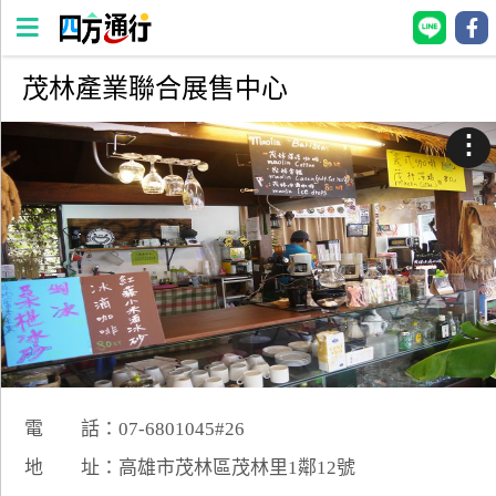
茂林產業聯合展售中心
四
方
⋮
通
行
訂
房
台
灣
訂
房
電 話：07-6801045#26
直接跟飯店訂房
HOT
地 址：高雄市茂林區茂林里1鄰12號