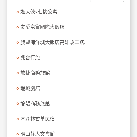
遊大俠x七桃公寓
廠
商
合
友愛京賞國際大飯店
作
旗豐海洋城大飯店高雄駁二館...
旅
兆舍行旅
伴
計
旅捷商務旅館
劃
瑞城別舘
商
龍陽商務旅館
品
宣
木森林香草民宿
傳
明山莊人文會館