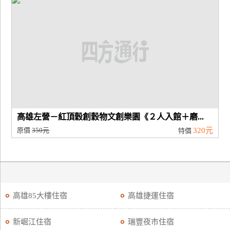
高雄左營－紅頂穀創穀物文創樂園《２人入館＋磨...
原價
350元
320元
特價
高雄85大樓住宿
高雄捷運住宿
新崛江住宿
瑞豐夜市住宿