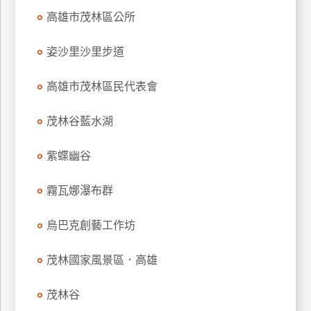
上
高雄市茂林區公所
客
服
姿沙里沙里步道
高雄市茂林區民代表會
紅
利
茂林谷藍水湖
查
詢
紫蝶幽谷
霧瓦娜瀑布群
訂
房
烏巴克創藝工作坊
Q&A
茂林國家風景區．高雄
國
旅
茂林谷
卡