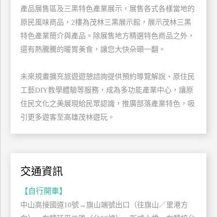
產品展售區及三黑特色產業展示，展售各式各樣當地的
玩
原民風味商品，2樓為茂林三黑展示館，展示茂林三黑
樂
地
特色產業簡介與產品。除展售地方精選特色商品之外，
圖
還有熱騰騰的暖胃美食，讓您大快朵頤一翻。
顧
客
未來規畫擴充旅遊遊憩諮詢提供預約導覽解說、原住民
服
工藝DIY教學體驗等服務，成為多功能產業中心，讓原
務
住民文化之美展現給民眾認識，推廣部落產業特色，吸
引更多遊客至高雄茂林遊玩。
顧
客
滿
意
交通資訊
度
【自行開車】
訂
中山高接國道10號→旗山端號出口（往旗山／里港方
單