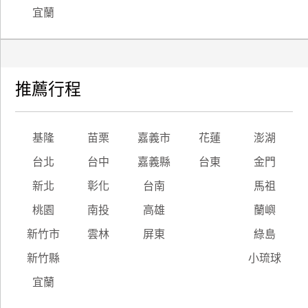
宜蘭
推薦行程
基隆
苗栗
嘉義市
花蓮
澎湖
台北
台中
嘉義縣
台東
金門
新北
彰化
台南
馬祖
桃園
南投
高雄
蘭嶼
新竹市
雲林
屏東
綠島
新竹縣
小琉球
宜蘭