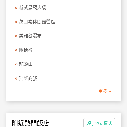
訂
新威景觀大橋
房
萬山寨休閒露營區
請
美雅谷瀑布
款
收
幽情谷
據
龍頭山
合
作
提
建新商號
案
更多 »
飯
店
合
作
附近熱門飯店
地圖模式