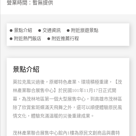
營業時間：暫無提供
特
色
民
宿
景點介紹
交通資訊
附近旅遊景點
附近熱門飯店
附近推薦行程
全
球
租
景點介紹
車
莫拉克風災過後，原鄉特色產業、環境積極重建，【茂
林產業聯合展售中心】於民國101年11月17日正式開
網
幕，為茂林地區第一個大型展售中心，到高雄市茂林區
紅
帶
除了欣賞紫斑蝶滿天飛舞之外，還可以順便體驗原民風
你
情文化，體驗充滿溫暖的災後重建成果。
玩
茂林產業聯合展售中心館內1樓為原民文創商品與農特