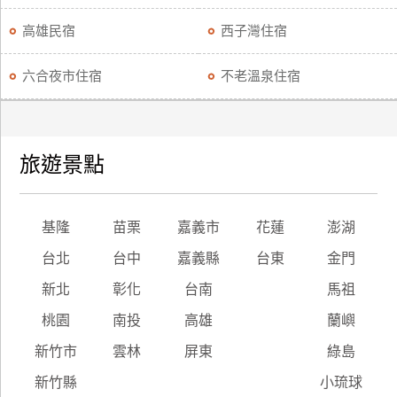
高雄民宿
西子灣住宿
六合夜市住宿
不老溫泉住宿
旅遊景點
基隆
苗栗
嘉義市
花蓮
澎湖
台北
台中
嘉義縣
台東
金門
新北
彰化
台南
馬祖
桃園
南投
高雄
蘭嶼
新竹市
雲林
屏東
綠島
新竹縣
小琉球