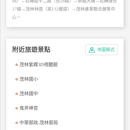
向）→右轉延平二路（台28線）→新威大橋→右轉接台
管
27線→茂林林道（高132鄉道）→茂林產業聯合展售中
理
心。
會
員
帳
附近旅遊景點
地圖模式
戶
茂林紫蝶3D視聽館
客
茂林國小
服
聯
茂林國中
絡
單
鬼斧神宮
Line
中華郵政-茂林郵局
線