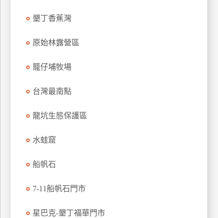
訂
墾丁香蕉灣
房
原始林露營區
請
款
籠仔埔牧場
收
據
台灣最南點
合
龍坑生態保護區
作
提
案
水蛙窟
船帆石
飯
店
7-11船帆石門市
合
作
星巴克-墾丁福華門市