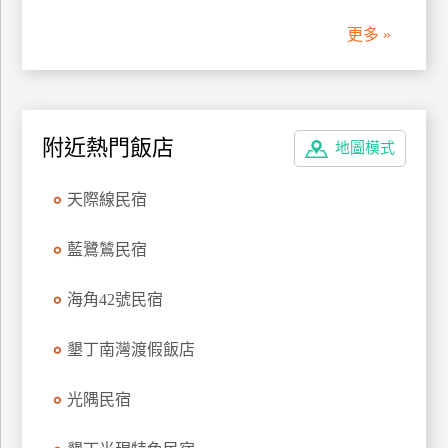
更多 »
廠
商
合
作
附近熱門飯店
地圖模式
旅
天際線民宿
伴
計
藍鷺鷥民宿
劃
海角42號民宿
商
品
墾丁南灣渡假飯店
宣
傳
光隅民宿