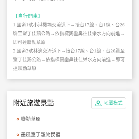
管
理
【自行開車】
1.國道1號小港機場交流道下→接台17線、台1線、台26
縣至墾丁佳鵝公路→依指標鵝鑾鼻往佳樂水方向前進→
會
即可達聯勤草原
員
帳
2.國道3號林邊交流道下→接台17線、台1線、台26縣至
戶
墾丁佳鵝公路→依指標鵝鑾鼻往佳樂水方向前進→即可
達聯勤草原
客
服
聯
附近旅遊景點
絡
地圖模式
單
聯勤草原
Line
墨風墾丁寵物民宿
線