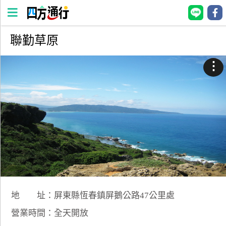
聯勤草原
四
方
⋮
通
行
訂
房
台
灣
訂
房
地 址：屏東縣恆春鎮屏鵝公路47公里處
直接跟飯店訂房
HOT
營業時間：全天開放