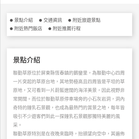
特
色
景點介紹
交通資訊
附近旅遊景點
民
附近熱門飯店
附近推薦行程
宿
全
球
景點介紹
租
聯勤草原位於屏東縣恆春鎮的鵝鑾里，為聯勤中心四周
車
一片突起的草原台地，其地勢極高且四周皆是平坦的草
原地，又可看到一片蔚藍遼闊的海洋美景，因此視野非
網
常開闊。而位於聯勤草原停車場旁的小石灰岩洞，洞內
紅
奇特的鐘乳石景觀，也成為最熱門的賞景之地，每年皆
帶
吸引不少遊客們到此一探鐘乳石景觀那獨特美麗的風
你
玩
采。
聯勤草原特別是在夜晚來臨時，抬頭望向空中，其遍佈