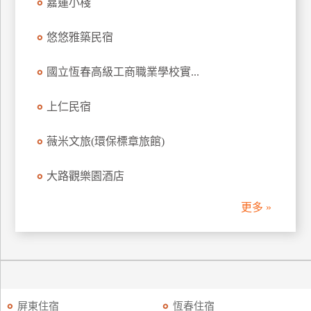
嘉蓮小棧
悠悠雅築民宿
國立恆春高級工商職業學校實...
上仁民宿
薇米文旅(環保標章旅館)
大路觀樂園酒店
更多 »
屏東住宿
恆春住宿