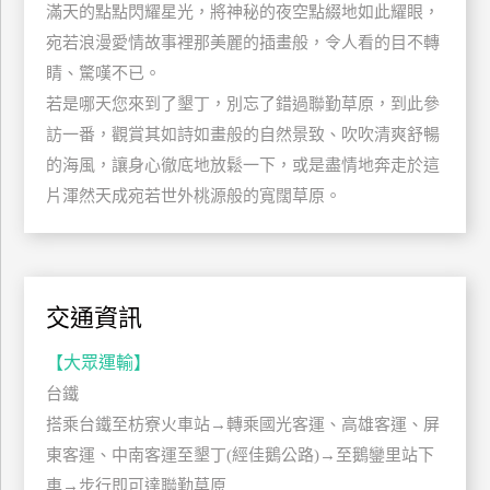
滿天的點點閃耀星光，將神秘的夜空點綴地如此耀眼，
玩
宛若浪漫愛情故事裡那美麗的插畫般，令人看的目不轉
樂
睛、驚嘆不已。
地
圖
若是哪天您來到了墾丁，別忘了錯過聯勤草原，到此參
訪一番，觀賞其如詩如畫般的自然景致、吹吹清爽舒暢
顧
的海風，讓身心徹底地放鬆一下，或是盡情地奔走於這
客
服
片渾然天成宛若世外桃源般的寬闊草原。
務
顧
客
交通資訊
滿
意
【大眾運輸】
度
台鐵
搭乘台鐵至枋寮火車站→轉乘國光客運、高雄客運、屏
東客運、中南客運至墾丁(經佳鵝公路)→至鵝鑾里站下
訂
車→步行即可達聯勤草原
單