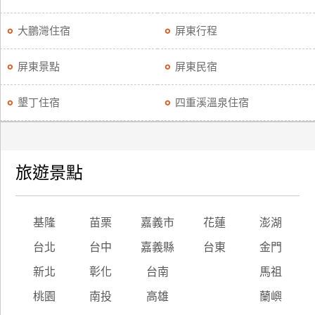
大鵬灣住宿
屏東行程
屏東景點
屏東民宿
墾丁住宿
四重溪溫泉住宿
旅遊景點
基隆
苗栗
嘉義市
花蓮
澎湖
台北
台中
嘉義縣
台東
金門
新北
彰化
台南
馬祖
桃園
南投
高雄
蘭嶼