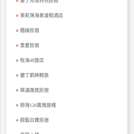
墾丁光現特色民宿
茉莉灣海景渡假酒店
隨緣民宿
里夏民宿
牧海48旅店
墾丁凱映輕旅
興滿逸筑民宿
戀海126風情旅棧
蔚藍白鷺民宿