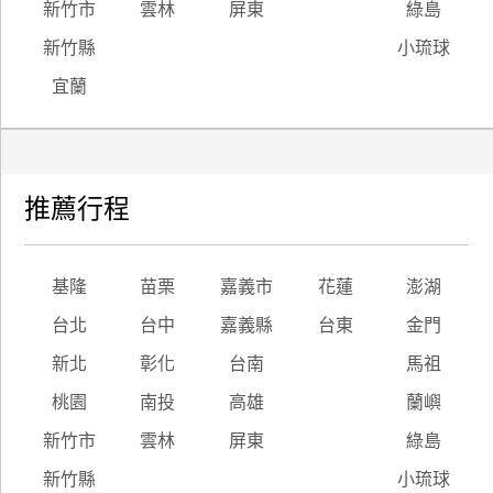
新竹市
雲林
屏東
綠島
新竹縣
小琉球
宜蘭
推薦行程
基隆
苗栗
嘉義市
花蓮
澎湖
台北
台中
嘉義縣
台東
金門
新北
彰化
台南
馬祖
桃園
南投
高雄
蘭嶼
新竹市
雲林
屏東
綠島
新竹縣
小琉球