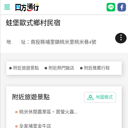
蛙堡歐式鄉村民宿
四
方
⋮
通
地 址：南投縣埔里鎮桃米里桃米巷4號
行
訂
房
附近旅遊景點
附近熱門飯店
附近推薦行程
台
灣
訂
附近旅遊景點
地圖模式
房
桃米休閒農業區。賞螢火蟲...
直接跟飯店訂房
HOT
全家埔里金牛店