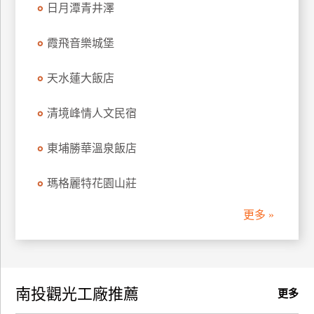
日月潭青井澤
訂
房
霞飛音樂城堡
天水蓮大飯店
請
款
收
清境峰情人文民宿
據
東埔勝華溫泉飯店
合
作
瑪格麗特花園山莊
提
案
更多 »
飯
店
合
南投觀光工廠推薦
作
更多