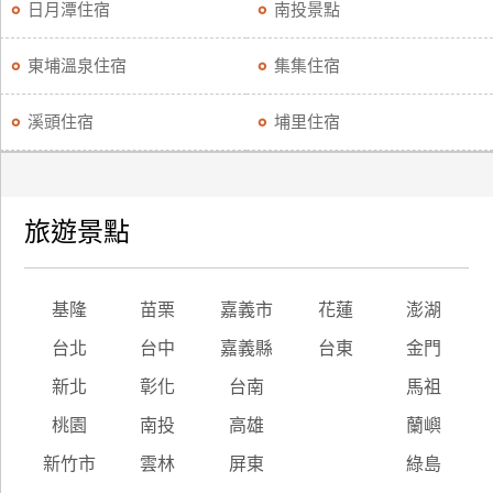
日月潭住宿
南投景點
東埔溫泉住宿
集集住宿
溪頭住宿
埔里住宿
旅遊景點
基隆
苗栗
嘉義市
花蓮
澎湖
台北
台中
嘉義縣
台東
金門
新北
彰化
台南
馬祖
桃園
南投
高雄
蘭嶼
新竹市
雲林
屏東
綠島