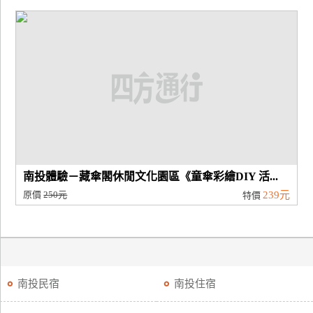
南投體驗－藏傘閣休閒文化園區《童傘彩繪DIY 活...
原價
250元
239元
特價
南投民宿
南投住宿