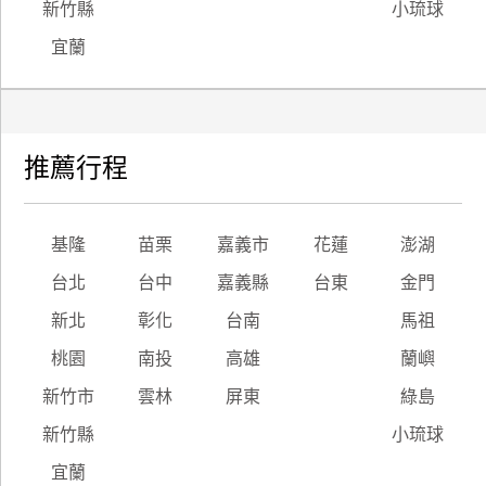
新竹縣
小琉球
宜蘭
推薦行程
基隆
苗栗
嘉義市
花蓮
澎湖
台北
台中
嘉義縣
台東
金門
新北
彰化
台南
馬祖
桃園
南投
高雄
蘭嶼
新竹市
雲林
屏東
綠島
新竹縣
小琉球
宜蘭