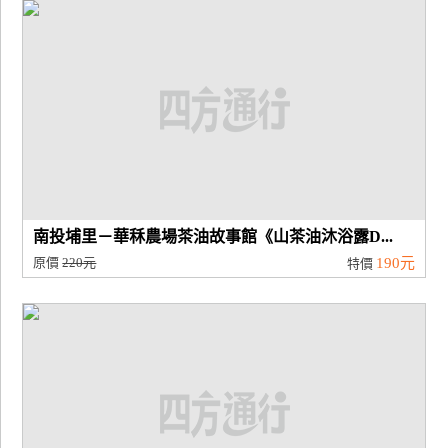
廠
商
合
作
旅
伴
計
南投埔里－華秝農場茶油故事館《山茶油沐浴露D...
劃
原價
220元
190元
特價
商
品
宣
傳