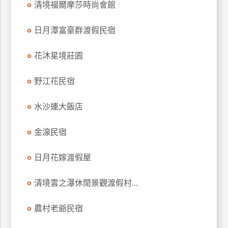
清境福爾摩莎時尚會館
上
客
日月潭富豪群渡假民宿
服
花沐星境莊園
紅
野江花民宿
利
查
水沙連大飯店
詢
金湶民宿
訂
房
日月花嫁渡假屋
Q&A
清境雲之瀑休閒景觀渡假村...
國
農村老爺民宿
旅
卡