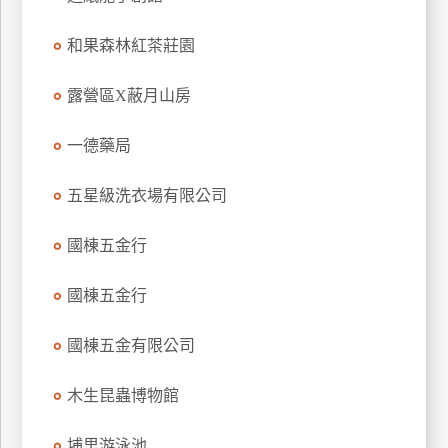
玩
和果森林紅茶莊園
樂
地
圖
露營區X蔽月山房
顧
一德藥局
客
服
務
五星級洗衣場有限公司
國棟五金行
顧
客
國棟五金行
滿
意
國棟五金有限公司
度
木生昆蟲博物館
訂
埔里游泳池
單