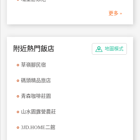
管
更多 »
理
會
員
附近熱門飯店
地圖模式
帳
戶
草嶺腳民宿
客
碼頭精品旅店
服
聯
青森咖啡莊園
絡
單
山水園露營農莊
3JD.HOME二館
Line
線