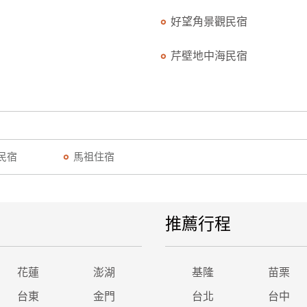
好望角景觀民宿
芹壁地中海民宿
民宿
馬祖住宿
推薦行程
花蓮
澎湖
基隆
苗栗
台東
金門
台北
台中