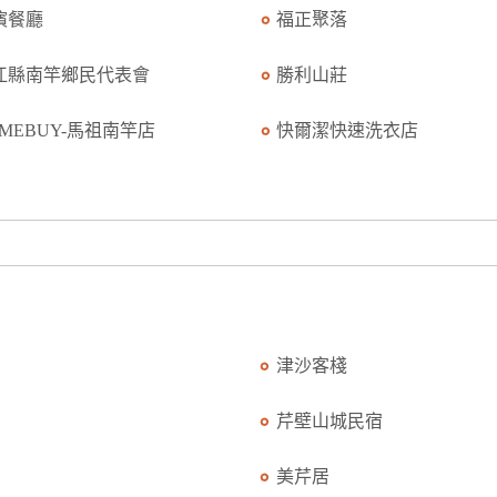
儐餐廳
福正聚落
江縣南竿鄉民代表會
勝利山莊
MEBUY-馬祖南竿店
快爾潔快速洗衣店
津沙客棧
芹壁山城民宿
美芹居