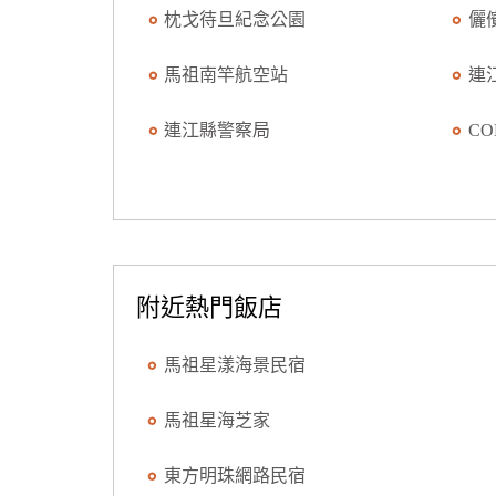
枕戈待旦紀念公園
儷
馬祖南竿航空站
連
連江縣警察局
CO
附近熱門飯店
馬祖星漾海景民宿
馬祖星海芝家
東方明珠網路民宿