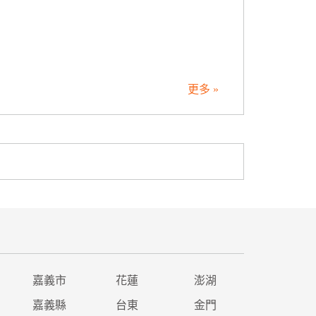
更多 »
嘉義市
花蓮
澎湖
嘉義縣
台東
金門