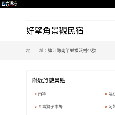
好望角景觀民宿
地 址：連江縣南竿鄉福沃村98號
附近旅遊景點
南竿
連
介壽獅子市場
阿