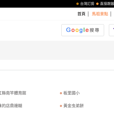
台灣訂房
直接跟
首頁
馬祖景點
江縣南竿體育館
板里國小
妹的店鼎邊糊
黃金虫弟餅