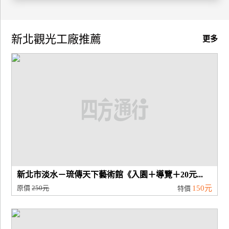
廠
商
新北觀光工廠推薦
更多
合
作
旅
伴
計
劃
商
新北市淡水－琉傳天下藝術館《入園＋導覽＋20元...
品
原價
250元
150元
特價
宣
傳