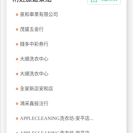
特
色
泉和車業有限公司
民
宿
茂盛五金行
錢多中彩券行
全
球
大順洗衣中心
租
車
大順洗衣中心
全家新店安和店
網
紅
鴻采鑫投注行
帶
你
APPLECLEANING洗衣坊-安平店...
玩