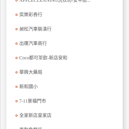
APPLECLEANING洗衣坊-安平店...
玩
樂
奕樂彩券行
地
圖
昶松汽車裝潢行
顧
出運汽車商行
客
服
務
Coco都可茶飲-新店安和
華興大藥局
顧
客
新和國小
滿
意
7-11景福門市
度
全家新店皇家店
訂
單