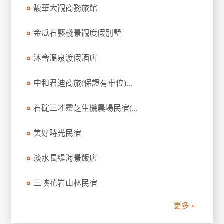
馥華大觀商務旅館
訂
房
金瓜石藝棧景觀度假別墅
請
沐舍溫泉渡假酒店
款
收
中和君迪商旅(保證有車位)...
據
石碇三才靈芝生機農場民宿(...
合
作
提
美好時光民宿
案
淡水長緹海景飯店
飯
三峽花岩山林民宿
店
合
更多 »
作