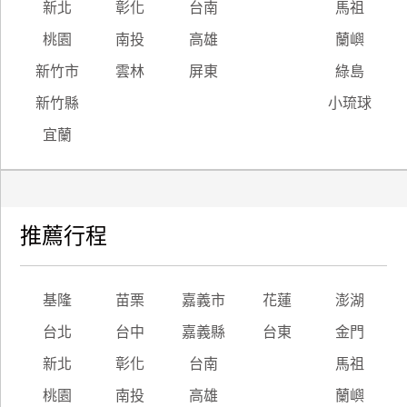
新北
彰化
台南
馬祖
桃園
南投
高雄
蘭嶼
新竹市
雲林
屏東
綠島
新竹縣
小琉球
宜蘭
推薦行程
基隆
苗栗
嘉義市
花蓮
澎湖
台北
台中
嘉義縣
台東
金門
新北
彰化
台南
馬祖
桃園
南投
高雄
蘭嶼