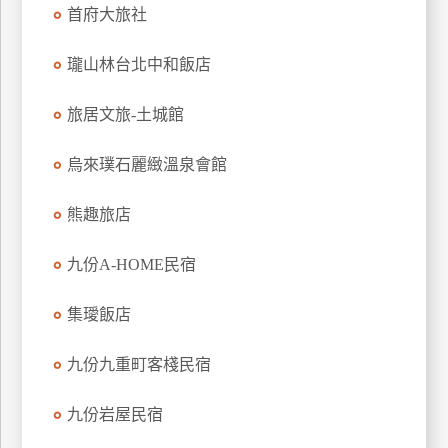
首府大旅社
上
客
瓏山林台北中和飯店
服
旅居文旅-土城館
紅
利
烏來璞石麗緻溫泉會館
查
詢
熊趣旅店
九份A-HOME民宿
訂
房
集璦飯店
Q&A
九份九重町客棧民宿
國
九份岩屋民宿
旅
卡