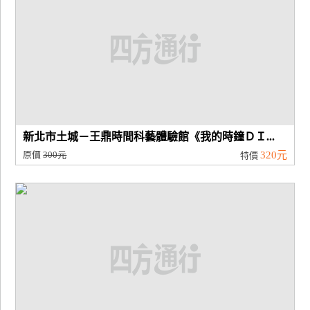
新北市土城－王鼎時間科藝體驗館《我的時鐘ＤＩ...
原價
300元
320元
特價