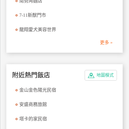
南勢角麵店
管
理
7-11新猷門市
龍翔愛犬美容世界
會
員
更多 »
帳
戶
客
附近熱門飯店
地圖模式
服
聯
金山金色陽光民宿
絡
單
安盛商務旅館
塔卡的家民宿
Line
線