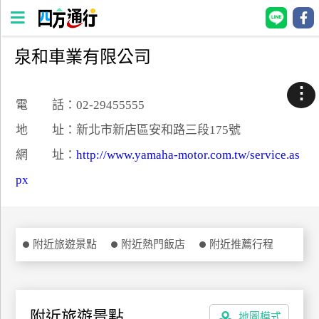
泉和車業有限公司
四
方
⋮
通
電 話：02-29455555
行
地 址：新北市新店區安和路三段175號
訂
網 址：
http://www.yamaha-motor.com.tw/service.as
房
px
台
灣
訂
附近旅遊景點
附近熱門飯店
附近推薦行程
房
直接跟飯店訂房
HOT
附近旅遊景點
地圖模式