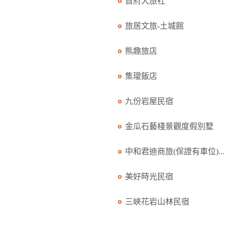
首府大旅社
旅居文旅-土城館
熊趣旅店
集璦飯店
九份岩屋民宿
金瓜石藝棧景觀度假別墅
中和君迪商旅(保證有車位)...
美好時光民宿
三峽花岩山林民宿