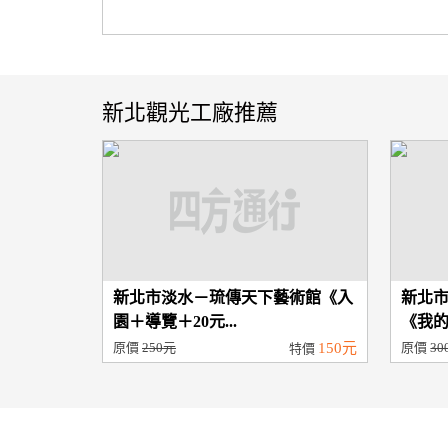
新北觀光工廠推薦
新北市淡水－琉傳天下藝術館《入
新北
園＋導覽＋20元...
《我的
原價
250元
150元
原價
30
特價