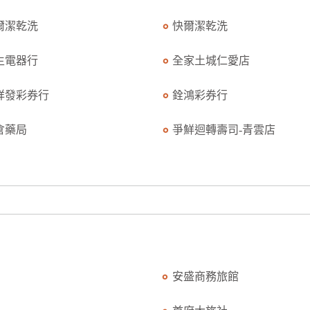
爾潔乾洗
快爾潔乾洗
生電器行
全家土城仁愛店
祥發彩券行
銓鴻彩券行
倉藥局
爭鮮迴轉壽司-青雲店
安盛商務旅館