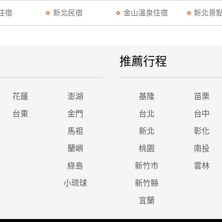
住宿
新北民宿
金山溫泉住宿
新北景
推薦行程
花蓮
澎湖
基隆
苗栗
台東
金門
台北
台中
馬祖
新北
彰化
蘭嶼
桃園
南投
綠島
新竹市
雲林
小琉球
新竹縣
宜蘭