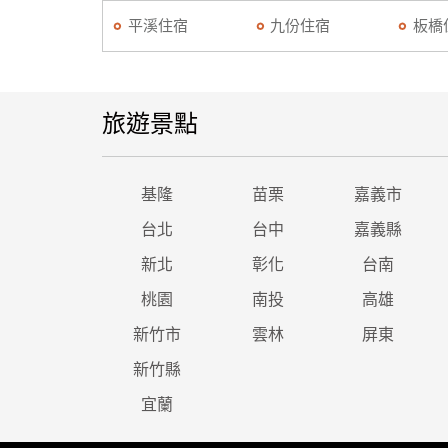
平溪住宿
九份住宿
板橋
旅遊景點
基隆
苗栗
嘉義市
台北
台中
嘉義縣
新北
彰化
台南
桃園
南投
高雄
新竹市
雲林
屏東
新竹縣
宜蘭