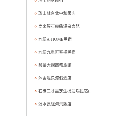
塔卡的家民宿
瓏山林台北中和飯店
烏來璞石麗緻溫泉會館
九份A-HOME民宿
九份九重町客棧民宿
馥華大觀商務旅館
沐舍溫泉渡假酒店
石碇三才靈芝生機農場民宿(...
淡水長緹海景飯店