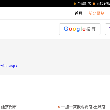
台灣訂房
直接跟
首頁
新北景點
rvice.aspx
11廷寮門市
一加一茶飲專賣店-土城店