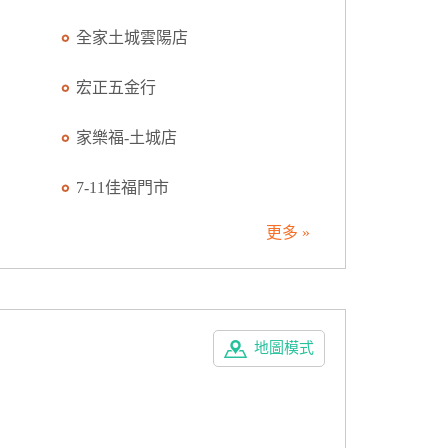
全家土城雲陽店
宏正五金行
家樂福-土城店
7-11佳福門市
更多 »
地圖模式