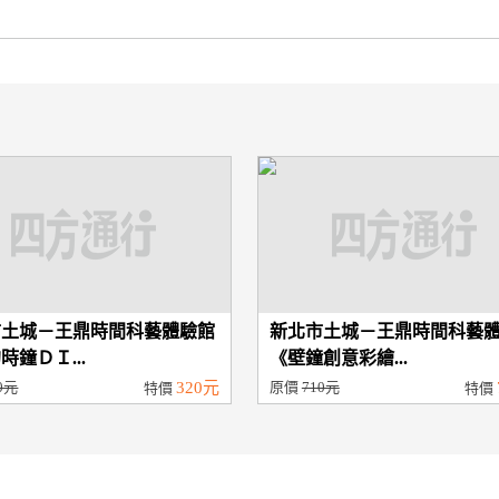
市土城－王鼎時間科藝體驗館
新北市土城－王鼎時間科藝
時鐘ＤＩ...
《壁鐘創意彩繪...
0元
320元
原價
710元
特價
特價