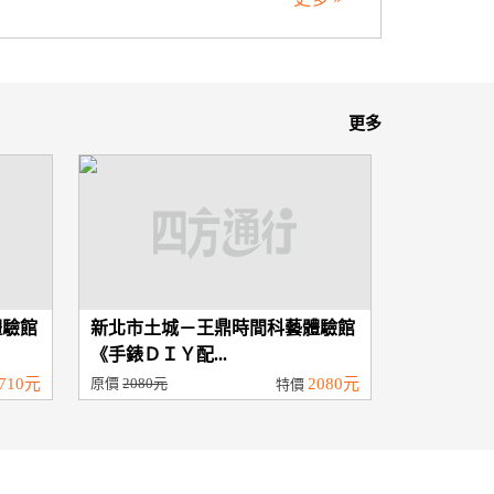
更多
體驗館
新北市土城－王鼎時間科藝體驗館
《手錶ＤＩＹ配...
710元
原價
2080元
2080元
特價