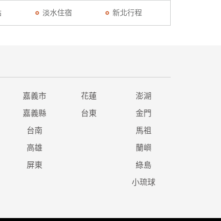
點
淡水住宿
新北行程
嘉義市
花蓮
澎湖
嘉義縣
台東
金門
台南
馬祖
高雄
蘭嶼
屏東
綠島
小琉球