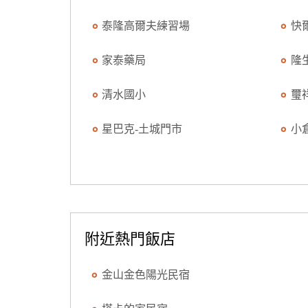
泰隆高爾夫練習場
快
家泰藥局
隆
清水國小
璽
星巴克-土城門市
小
附近熱門飯店
金山金色陽光民宿