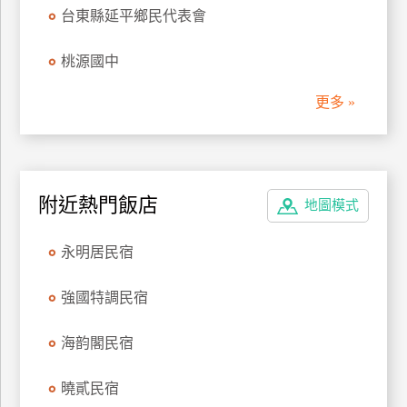
台東縣延平鄉民代表會
管
理
桃源國中
更多 »
會
員
帳
戶
附近熱門飯店
地圖模式
客
永明居民宿
服
聯
強國特調民宿
絡
單
海韵閣民宿
Line
曉貳民宿
線