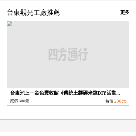
台東觀光工廠推薦
廠
更多
商
合
作
旅
伴
計
劃
台東池上－金色豐收館《傳統土礱碾米趣DIY活動...
商
原價
300元
200元
特價
品
宣
傳