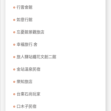
上
行雲會館
客
服
如意行館
忘憂館景觀旅店
紅
利
幸福旅行.舍
查
詢
旅人驛站鐵花文創二館
訂
金站溫泉民宿
房
Q&A
樂知旅店
台東石尚玩家
國
旅
口木子民宿
卡