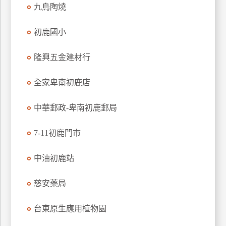
九鳥陶燒
特
色
初鹿國小
民
宿
隆興五金建材行
全家卑南初鹿店
全
球
租
中華郵政-卑南初鹿郵局
車
7-11初鹿門市
網
中油初鹿站
紅
帶
慈安藥局
你
玩
台東原生應用植物園