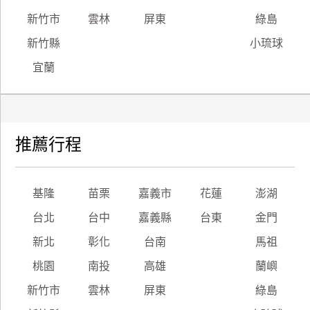
新竹市
雲林
屏東
綠島
新竹縣
小琉球
宜蘭
推薦行程
基隆
苗栗
嘉義市
花蓮
澎湖
台北
台中
嘉義縣
台東
金門
新北
彰化
台南
馬祖
桃園
南投
高雄
蘭嶼
新竹市
雲林
屏東
綠島