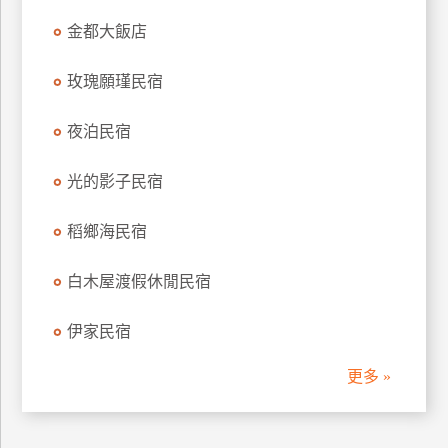
訂
金都大飯店
房
玫瑰願瑾民宿
請
夜泊民宿
款
收
光的影子民宿
據
合
稻鄉海民宿
作
提
案
白木屋渡假休閒民宿
伊家民宿
飯
店
更多 »
合
作