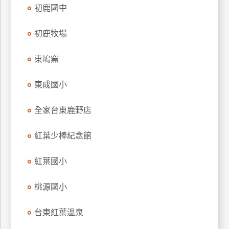
初鹿國中
玩
樂
初鹿牧場
地
圖
東鳩窯
顧
客
東成國小
服
務
全家台東鹿野店
顧
紅葉少棒紀念館
客
滿
紅葉國小
意
度
桃源國小
台東紅葉溫泉
訂
單