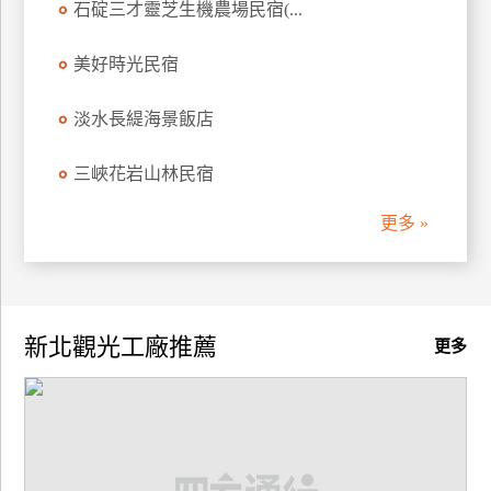
石碇三才靈芝生機農場民宿(...
廠
美好時光民宿
商
合
淡水長緹海景飯店
作
三峽花岩山林民宿
旅
更多 »
伴
計
劃
新北觀光工廠推薦
更多
商
品
宣
傳