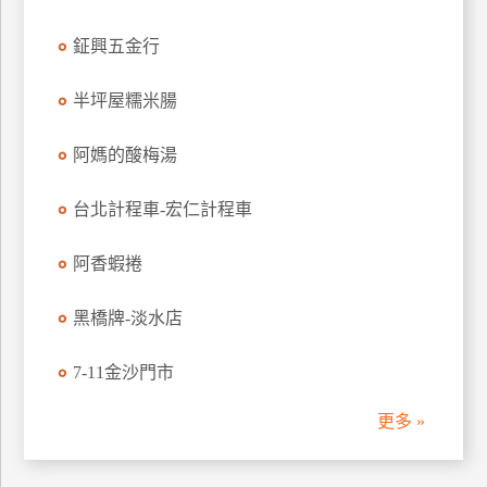
管
鉦興五金行
理
半坪屋糯米腸
會
員
阿媽的酸梅湯
帳
戶
台北計程車-宏仁計程車
阿香蝦捲
客
服
黑橋牌-淡水店
聯
絡
7-11金沙門市
單
更多 »
Line
線