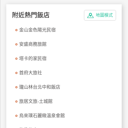
上
客
附近熱門飯店
地圖模式
服
金山金色陽光民宿
紅
安盛商務旅館
利
查
塔卡的家民宿
詢
首府大旅社
訂
房
瓏山林台北中和飯店
Q&A
旅居文旅-土城館
國
烏來璞石麗緻溫泉會館
旅
卡