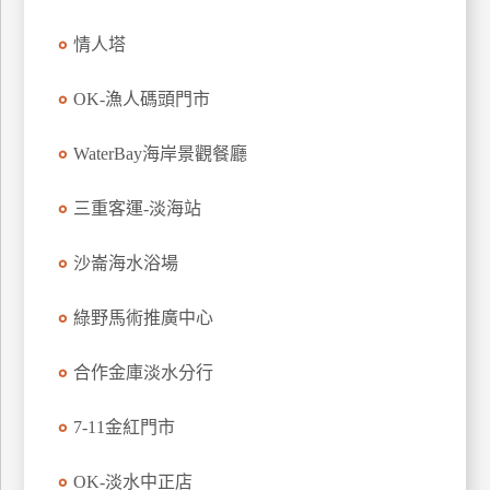
玩
情人塔
樂
地
OK-漁人碼頭門市
圖
顧
WaterBay海岸景觀餐廳
客
服
三重客運-淡海站
務
沙崙海水浴場
顧
客
綠野馬術推廣中心
滿
意
合作金庫淡水分行
度
7-11金紅門市
訂
OK-淡水中正店
單