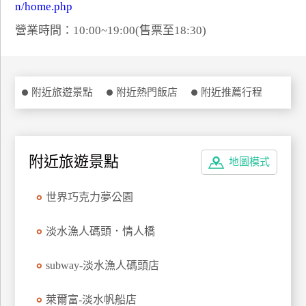
n/home.php
特
營業時間：10:00~19:00(售票至18:30)
色
民
宿
附近旅遊景點
附近熱門飯店
附近推薦行程
全
球
租
附近旅遊景點
車
地圖模式
世界巧克力夢公園
網
紅
淡水漁人碼頭．情人橋
帶
你
subway-淡水漁人碼頭店
玩
萊爾富-淡水帆船店