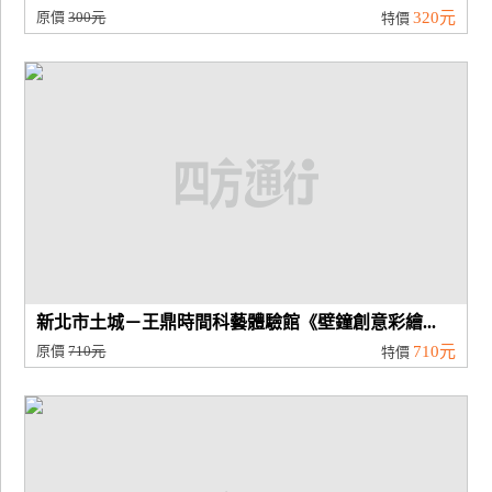
原價
300元
320元
特價
新北市土城－王鼎時間科藝體驗館《壁鐘創意彩繪...
原價
710元
710元
特價