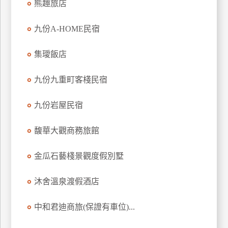
熊趣旅店
訂
房
九份A-HOME民宿
集璦飯店
請
款
九份九重町客棧民宿
收
據
九份岩屋民宿
合
作
馥華大觀商務旅館
提
案
金瓜石藝棧景觀度假別墅
飯
沐舍溫泉渡假酒店
店
合
中和君迪商旅(保證有車位)...
作