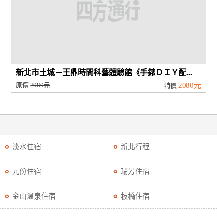
新北市土城－王鼎時間科藝體驗館《手錶ＤＩＹ配...
原價
2080元
2080元
特價
淡水住宿
新北行程
九份住宿
瑞芳住宿
金山溫泉住宿
板橋住宿