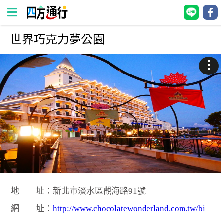
世界巧克力夢公園
四
方
⋮
通
行
訂
房
台
灣
訂
房
地 址：新北市淡水區觀海路91號
直接跟飯店訂房
HOT
網 址：
http://www.chocolatewonderland.com.tw/bi