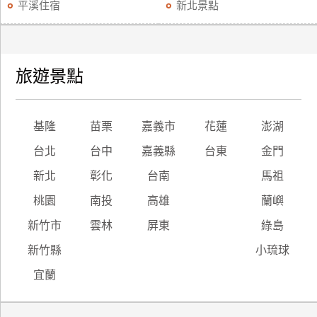
平溪住宿
新北景點
旅遊景點
基隆
苗栗
嘉義市
花蓮
澎湖
台北
台中
嘉義縣
台東
金門
新北
彰化
台南
馬祖
桃園
南投
高雄
蘭嶼
新竹市
雲林
屏東
綠島
新竹縣
小琉球
宜蘭