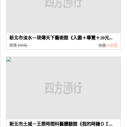
新北市淡水－琉傳天下藝術館《入園＋導覽＋20元...
原價
250元
150元
特價
新北市土城－王鼎時間科藝體驗館《我的時鐘ＤＩ...