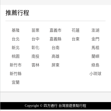
推薦行程
基隆
苗栗
嘉義市
花蓮
澎湖
台北
台中
嘉義縣
台東
金門
新北
彰化
台南
馬祖
桃園
南投
高雄
蘭嶼
新竹市
雲林
屏東
綠島
新竹縣
小琉球
宜蘭
Copyright © 四方通行 台灣旅遊景點行程