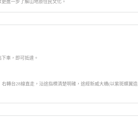
眾更進一步了解山地原住民文化。
站下車，即可抵達。
，右轉台28線直走，沿途指標清楚明確，途經新威大橋(以紫斑蝶翼