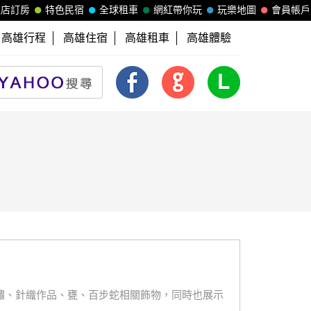
飯店訂房
特色民宿
全球租車
網紅帶你玩
玩樂地圖
會員帳戶
高雄行程
高雄住宿
高雄租車
高雄體驗
、針織作品、甕、百步蛇相關飾物，同時也展示