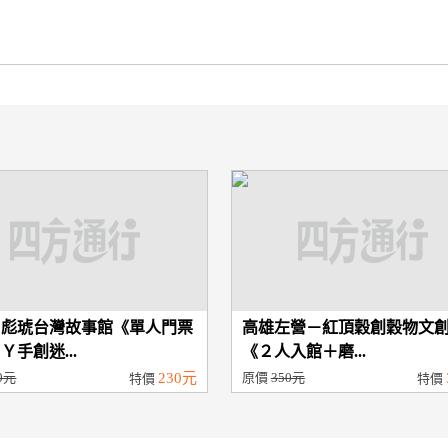
－彪琥台灣故事館《單人門票
高雄左營－紅頂穀創穀物文
Ｙ手創迷...
《２人入館＋磨...
0元
230元
原價
350元
特價
特價