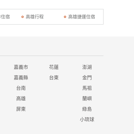
市住宿
高雄行程
高雄捷運住宿
嘉義市
花蓮
澎湖
嘉義縣
台東
金門
台南
馬祖
高雄
蘭嶼
屏東
綠島
小琉球