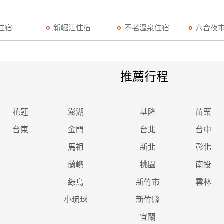
住宿
新崛江住宿
不老溫泉住宿
六合夜
推薦行程
花蓮
澎湖
基隆
苗栗
台東
金門
台北
台中
馬祖
新北
彰化
蘭嶼
桃園
南投
綠島
新竹市
雲林
小琉球
新竹縣
宜蘭