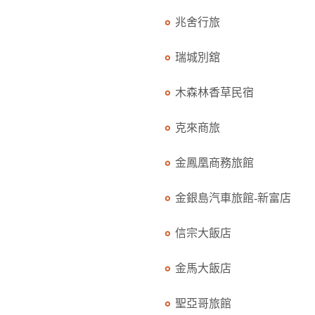
兆舍行旅
瑞城別舘
木森林香草民宿
克來商旅
金鳳凰商務旅館
金銀島汽車旅館-新富店
信宗大飯店
金馬大飯店
聖亞哥旅館