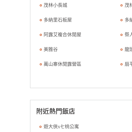
茂林小長城
茂
多納里石板屋
多
阿露艾複合休閒屋
祭
美雅谷
龍
萬山寨休閒露營區
扇
附近熱門飯店
遊大俠x七桃公寓