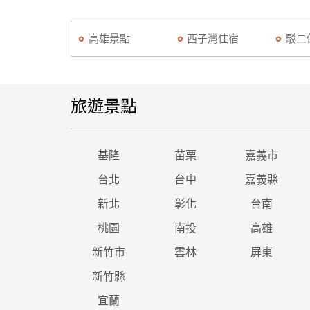
高雄景點
西子灣住宿
駁二
旅遊景點
基隆
苗栗
嘉義市
台北
台中
嘉義縣
新北
彰化
台南
桃園
南投
高雄
新竹市
雲林
屏東
新竹縣
宜蘭