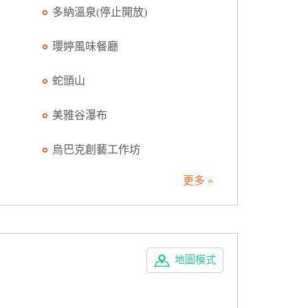
多納溫泉(停止開放)
瓔婷風味餐廳
蛇頭山
美雅谷瀑布
烏巴克創藝工作坊
更多 »
地圖模式