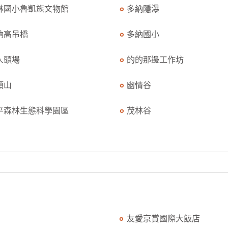
林國小魯凱族文物館
多納隱瀑
納高吊橋
多納國小
人頭場
的的那邊工作坊
頭山
幽情谷
平森林生態科學園區
茂林谷
友愛京賞國際大飯店