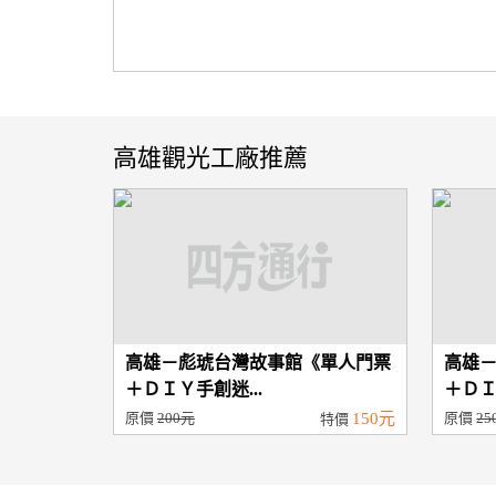
高雄觀光工廠推薦
高雄－彪琥台灣故事館《單人門票
高雄
＋ＤＩＹ手創迷...
＋ＤＩ
原價
200元
150元
原價
25
特價