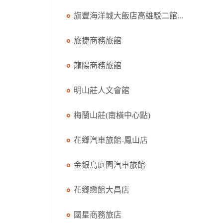
旗豐海洋城大飯店高雄駁二館...
旅捷商務旅館
龍陽商務旅館
明山莊人文會館
梅蘭山莊(南橫中心點)
花鄉汽車旅館-鳳山店
金銀島庭園汽車旅館
花鄉戀館大昌店
國星商務旅店