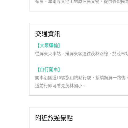
布農、卑南等其他山地原住民文物，提供參觀民
交通資訊
【大眾運輸】
從屏東火車站，搭屏東客運往茂林路線，於茂林
【自行開車】
開車沿國道10號旗山終點行駛，接續旗屏一路後
道前行即可看見茂林國小。
附近旅遊景點