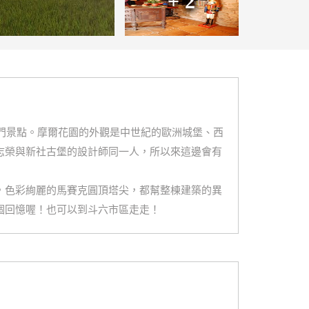
+ 2
熱門景點。摩爾花園的外觀是中世紀的歐洲城堡、西
志榮與新社古堡的設計師同一人，所以來這邊會有
，色彩絢麗的馬賽克圓頂塔尖，都幫整棟建築的異
個回憶喔！也可以到斗六市區走走！