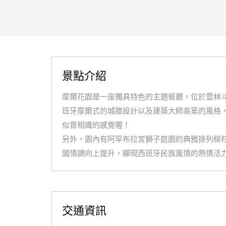
景點介紹
摩爾花園是一座獨具特色的主題餐廳，位於雲林斗
班牙摩爾式的城牆設計以及建築大師高第的風格
似曾相識的感覺喔！
另外，園內有阿罕布拉宮獅子庭園的典雅排列樑
國情調向上提升，顯現西班牙民族風情的熱情活
交通資訊