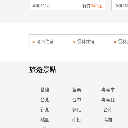
原價
360元
240元
原價
28
特價
斗六住宿
雲林住宿
雲林
旅遊景點
基隆
苗栗
嘉義市
台北
台中
嘉義縣
新北
彰化
台南
桃園
南投
高雄