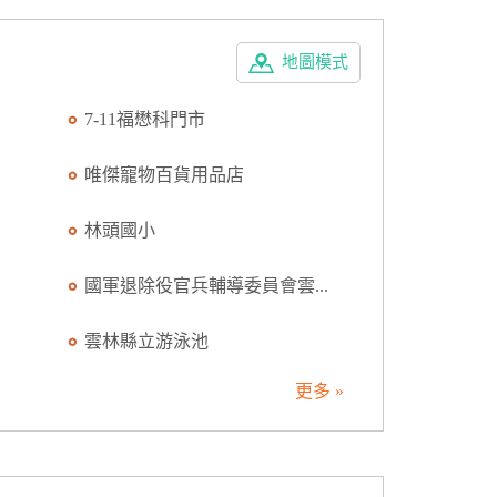
地圖模式
7-11福懋科門市
唯傑寵物百貨用品店
林頭國小
國軍退除役官兵輔導委員會雲...
雲林縣立游泳池
更多 »