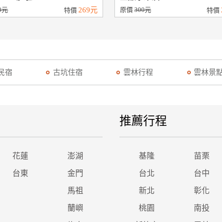
0元
269元
原價
300元
特價
特價
民宿
古坑住宿
雲林行程
雲林景
推薦行程
花蓮
澎湖
基隆
苗栗
台東
金門
台北
台中
馬祖
新北
彰化
蘭嶼
桃園
南投