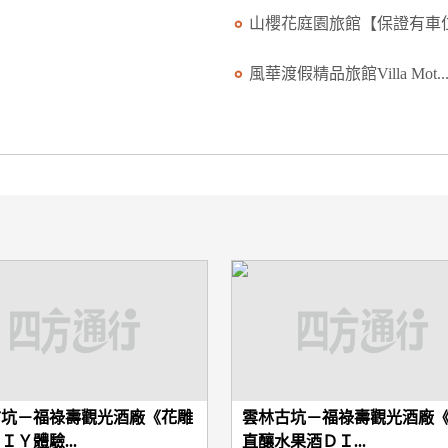
山櫻花庭園旅館【保證有車位.
風華渡假精品旅館Villa Mot..
古坑－福祿壽觀光酒廠《花雕
雲林古坑－福祿壽觀光酒廠
ＩＹ體驗...
直釀水果酒ＤＩ...