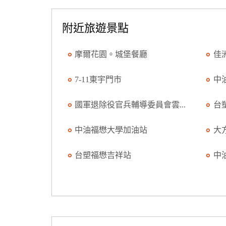
附近旅遊景點
摩爾花園。城堡餐廳
佳
7-11東宇門市
中
國軍退除役官兵輔導委員會雲...
台
中油福懋大學加油站
大
台塑福懋吉祥站
中