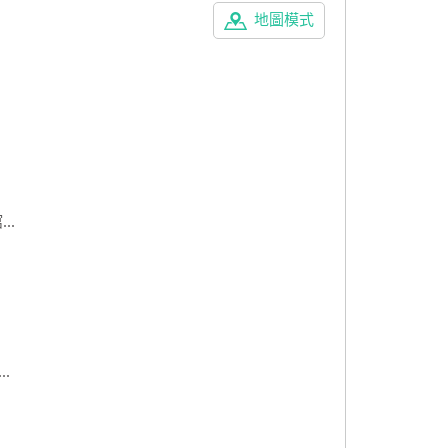
地圖模式
..
.