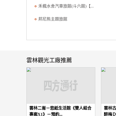
禾楓水舍汽車旅館(斗六館)【...
邦尼熊主題旅館
雲林觀光工廠推薦
雲林二崙－悠紙生活館《雙人組合
雲林
專案X1》－預約...
醉梅Ｄ