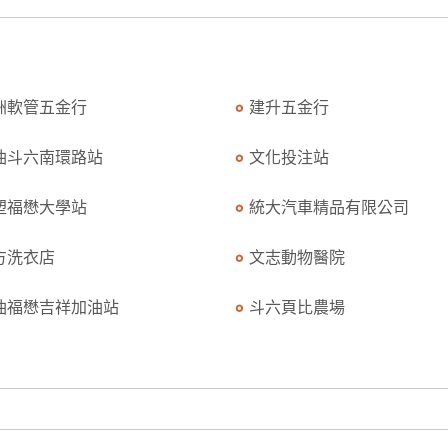
洲軟管五金行
建升五金行
油斗六南環路站
文化投注站
塑福懋大學站
統大汽車精品有限公司
方洗衣店
文志動物醫院
油福懋吉祥加油站
斗六頁比農場