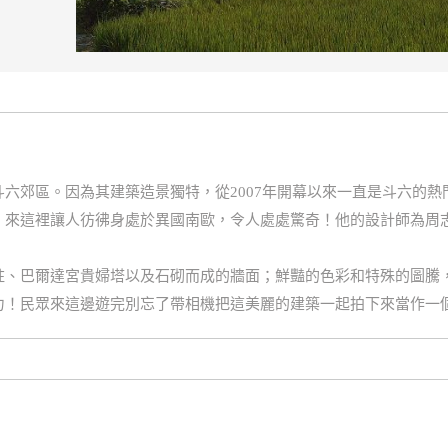
六郊區。因為其建築造景獨特，從2007年開幕以來一直是斗六的
，來這裡讓人彷彿身處於異國南歐，令人處處驚奇！他的設計師為周
柱、巴爾達宮貴婦塔以及石砌而成的牆面；鮮豔的色彩和特殊的圖騰
力！民眾來這邊遊完別忘了帶相機把這美麗的建築一起拍下來當作一