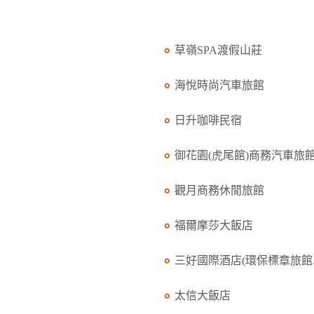
草嶺SPA渡假山莊
海悅時尚汽車旅館
日升咖啡民宿
御花園(虎尾館)商務汽車旅館.
觀月商務休閒旅館
福爾摩莎大飯店
三好國際酒店(環保標章旅館..
太信大飯店