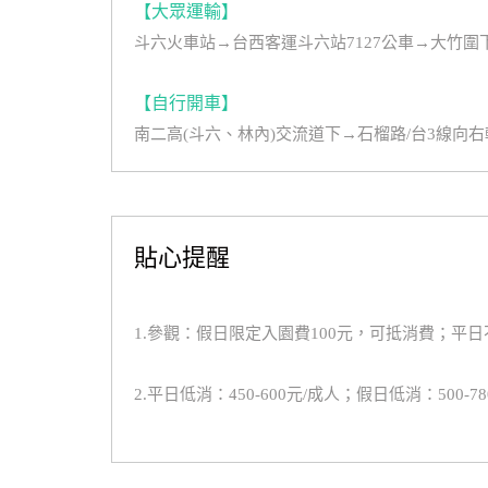
【大眾運輸】
斗六火車站→台西客運斗六站7127公車→大竹圍
【自行開車】
南二高(斗六、林內)交流道下→石榴路/台3線向
貼心提醒
1.參觀：假日限定入園費100元，可抵消費；平
2.平日低消：450-600元/成人；假日低消：500-7