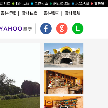
飯店訂房
特色民宿
全球租車
網紅帶你玩
玩樂地圖
會員帳戶
雲林行程
雲林住宿
雲林租車
雲林體驗