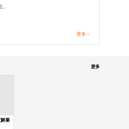
..
.
更多 »
更多
《鮮果