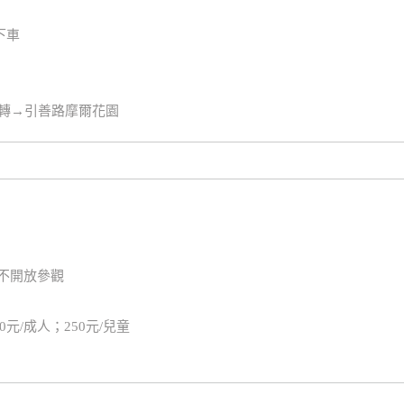
下車
右轉→引善路摩爾花園
日不開放參觀
80元/成人；250元/兒童