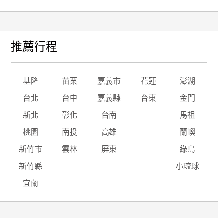
推薦行程
基隆
苗栗
嘉義市
花蓮
澎湖
台北
台中
嘉義縣
台東
金門
新北
彰化
台南
馬祖
桃園
南投
高雄
蘭嶼
新竹市
雲林
屏東
綠島
新竹縣
小琉球
宜蘭