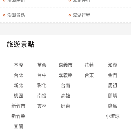
澎湖民宿
澎湖住宿
廠
澎湖景點
澎湖行程
商
合
作
旅遊景點
旅
伴
基隆
苗栗
嘉義市
花蓮
澎湖
計
劃
台北
台中
嘉義縣
台東
金門
新北
彰化
台南
馬祖
商
桃園
南投
高雄
蘭嶼
品
新竹市
雲林
屏東
綠島
宣
傳
新竹縣
小琉球
宜蘭