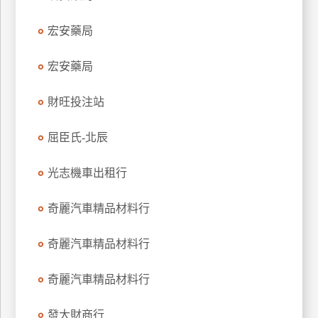
特
宏安藥局
色
民
宏安藥局
宿
財旺投注站
全
球
屈臣氏-北辰
租
車
光志機車出租行
奇麗汽車精品材料行
網
紅
奇麗汽車精品材料行
帶
你
奇麗汽車精品材料行
玩
發大財商行