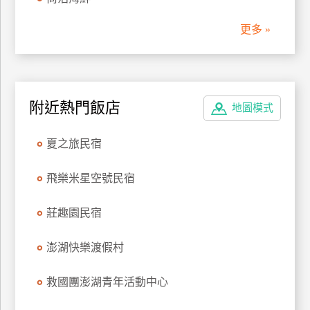
管
更多 »
理
會
員
附近熱門飯店
地圖模式
帳
戶
夏之旅民宿
客
飛樂米星空號民宿
服
聯
莊趣園民宿
絡
單
澎湖快樂渡假村
救國團澎湖青年活動中心
Line
線