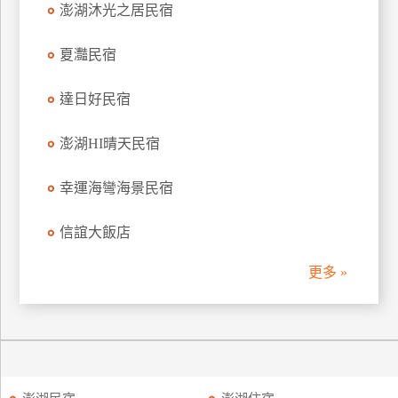
澎湖沐光之居民宿
訂
房
夏灩民宿
達日好民宿
請
款
收
澎湖HI晴天民宿
據
幸運海彎海景民宿
合
作
信誼大飯店
提
案
更多 »
飯
店
合
作