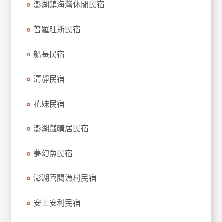
澎湖鎮海灣休閒民宿
上
客
普羅旺斯民宿
服
船長民宿
紅
清靜民宿
利
查
花妹民宿
詢
澎湖豔晴居民宿
訂
房
夢幻魚民宿
Q&A
澎湖喜閱漁村民宿
國
安上安利民宿
旅
卡