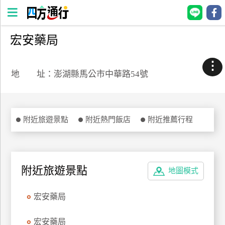
宏安藥局
四
方
⋮
通
地 址：澎湖縣馬公市中華路54號
行
訂
房
附近旅遊景點
附近熱門飯店
附近推薦行程
台
灣
訂
附近旅遊景點
地圖模式
房
宏安藥局
直接跟飯店訂房
HOT
宏安藥局