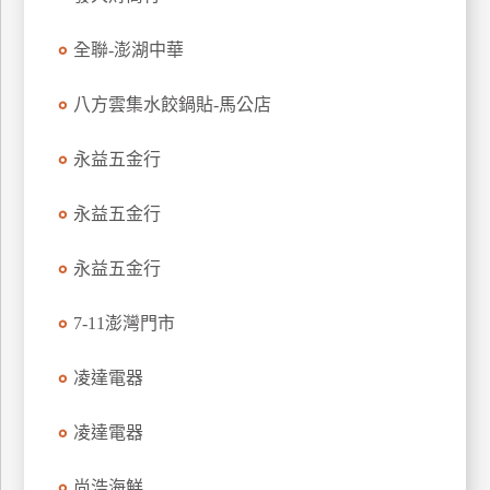
玩
全聯-澎湖中華
樂
地
圖
八方雲集水餃鍋貼-馬公店
顧
永益五金行
客
服
務
永益五金行
永益五金行
顧
客
7-11澎灣門市
滿
意
凌達電器
度
凌達電器
訂
尚浩海鮮
單