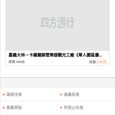
嘉義大林－卡羅爾銅管樂器觀光工廠《單人園區優...
原價
320元
250元
特價
瑞里住宿
嘉義民宿
嘉義景點
阿里山住宿