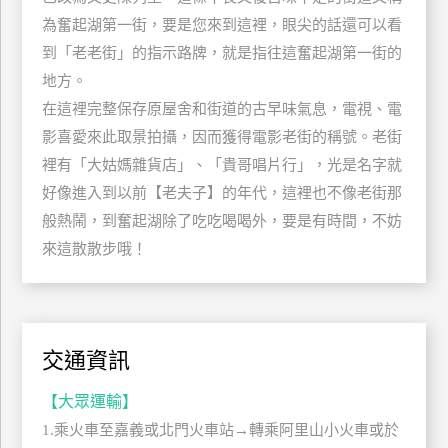
玩
為奮起湖第一街，要是您來到這裡，眼尖的話還可以看
樂
到「老老街」的指示路牌，就是指往這奮起湖第一街的
地
地方。
圖
在這裡完整保存原屋舍和街道的古早味氣息，電視、電
顧
影喜愛來此取景拍攝，因而獲得電影老街的稱號。老街
客
裡有「大姑媽雜貨店」、「貴哥唱片行」，光是名字就
服
務
好像進入到以前【老夫子】的年代，這裡也不像老街那
般熱鬧，到奮起湖除了吃吃喝喝外，要是有時間，不妨
來這散散步哦！
顧
客
滿
意
度
交通資訊
【大眾運輸】
訂
1.乘火車至嘉義或北門火車站→轉乘阿里山小火車或於
單