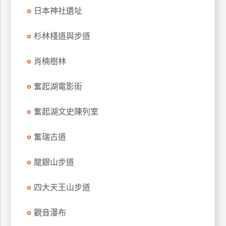
上
日本神社遺址
客
服
杉林棧道與步道
肖楠樹林
紅
利
奮起湖電影街
查
詢
奮起湖文史陳列室
奮瑞古道
訂
房
龍銀山步道
Q&A
四大天王山步道
國
旅
觀音瀑布
卡