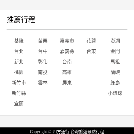
推薦行程
基隆
苗栗
嘉義市
花蓮
澎湖
台北
台中
嘉義縣
台東
金門
新北
彰化
台南
馬祖
桃園
南投
高雄
蘭嶼
新竹市
雲林
屏東
綠島
新竹縣
小琉球
宜蘭
Copyright © 四方通行 台灣旅遊景點行程