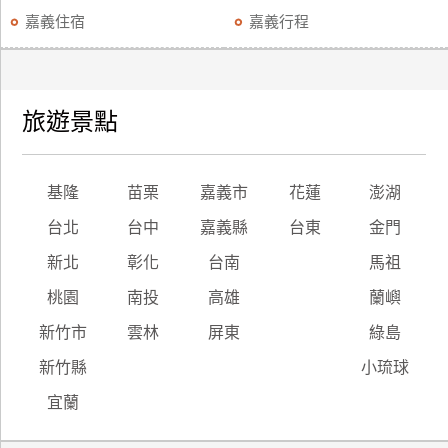
嘉義住宿
嘉義行程
旅遊景點
基隆
苗栗
嘉義市
花蓮
澎湖
台北
台中
嘉義縣
台東
金門
新北
彰化
台南
馬祖
桃園
南投
高雄
蘭嶼
新竹市
雲林
屏東
綠島
新竹縣
小琉球
宜蘭