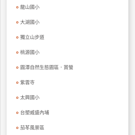
訂
龍山國小
房
大湖國小
請
獨立山步道
款
收
桃源國小
據
圓潭自然生態園區．賞螢
合
作
提
紫雲寺
案
太興國小
飯
店
台塑威盛內埔
合
作
茄苳風景區