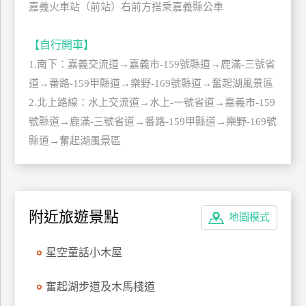
嘉義火車站（前站）右前方搭乘嘉義縣公車
管
理
【自行開車】
1.南下：嘉義交流道→嘉義市-159號縣道→鹿滿-三號省
會
道→番路-159甲縣道→樂野-169號縣道→奮起湖風景區
員
2.北上路線：水上交流道→水上-一號省道→嘉義市-159
帳
號縣道→鹿滿-三號省道→番路-159甲縣道→樂野-169號
戶
縣道→奮起湖風景區
客
服
聯
附近旅遊景點
地圖模式
絡
單
星空童話小木屋
奮起湖步道及木馬棧道
Line
線