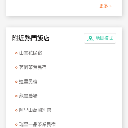
更多 »
廠
商
合
作
附近熱門飯店
地圖模式
旅
山雲花民宿
伴
計
茗園茶葉民宿
劃
這里民宿
商
龍雲農場
品
宣
阿里山萬國別館
傳
瑞里一品茶業民宿