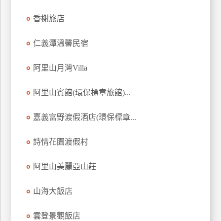
香榭旅店
仁義潭溫馨民宿
阿里山月灣Villa
阿里山賓館(環保標章旅館)...
嘉義富野渡假酒店(環保標章...
詩情花園渡假村
阿里山美麗亞山莊
山海大飯店
雲登景觀飯店