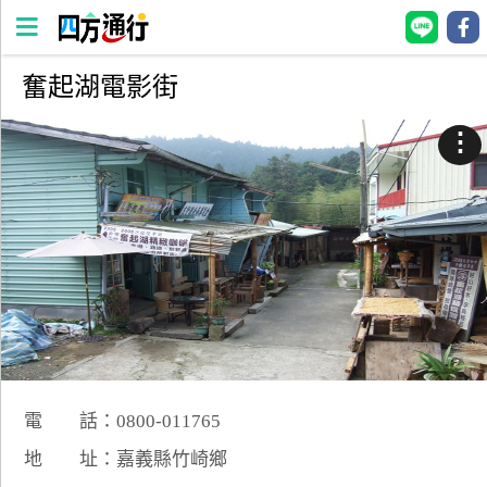
奮起湖電影街
四
方
⋮
通
行
訂
房
台
灣
訂
房
電 話：0800-011765
直接跟飯店訂房
HOT
地 址：嘉義縣竹崎鄉