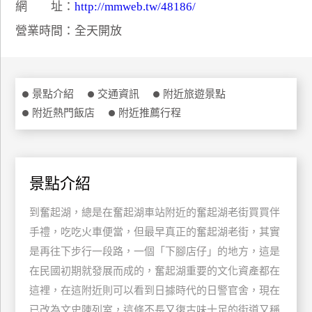
網 址：
http://mmweb.tw/48186/
特
營業時間：全天開放
色
民
宿
景點介紹
交通資訊
附近旅遊景點
附近熱門飯店
附近推薦行程
全
球
租
車
景點介紹
到奮起湖，總是在奮起湖車站附近的奮起湖老街買買伴
網
紅
手禮，吃吃火車便當，但最早真正的奮起湖老街，其實
帶
是再往下步行一段路，一個「下腳店仔」的地方，這是
你
在民國初期就發展而成的，奮起湖重要的文化資產都在
玩
這裡，在這附近則可以看到日據時代的日警官舍，現在
已改為文史陳列室，這條不長又復古味十足的街道又稱