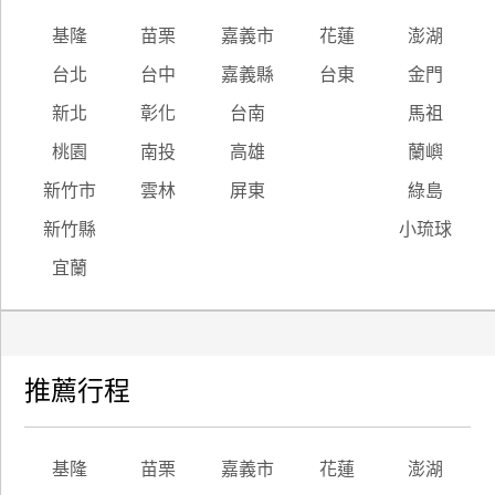
基隆
苗栗
嘉義市
花蓮
澎湖
台北
台中
嘉義縣
台東
金門
新北
彰化
台南
馬祖
桃園
南投
高雄
蘭嶼
新竹市
雲林
屏東
綠島
新竹縣
小琉球
宜蘭
推薦行程
基隆
苗栗
嘉義市
花蓮
澎湖