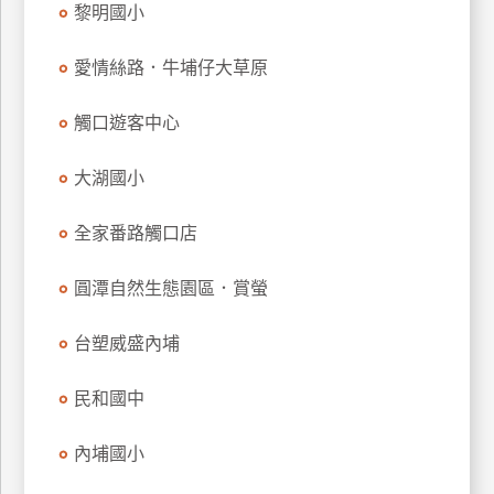
黎明國小
管
理
愛情絲路．牛埔仔大草原
觸口遊客中心
會
員
大湖國小
帳
戶
全家番路觸口店
客
圓潭自然生態園區．賞螢
服
聯
台塑威盛內埔
絡
單
民和國中
內埔國小
Line
線