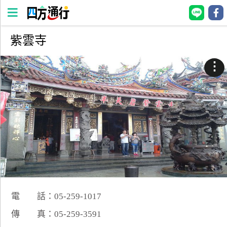
紫雲寺
四
方
⋮
通
行
訂
房
台
灣
訂
房
電 話：05-259-1017
直接跟飯店訂房
HOT
傳 真：05-259-3591