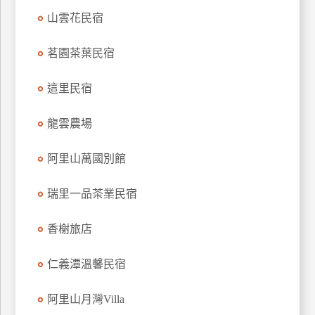
訂
山雲花民宿
房
茗園茶葉民宿
請
這里民宿
款
收
龍雲農場
據
阿里山萬國別館
合
作
提
瑞里一品茶業民宿
案
香榭旅店
飯
店
仁義潭溫馨民宿
合
作
阿里山月灣Villa