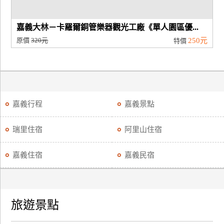
嘉義大林－卡羅爾銅管樂器觀光工廠《單人園區優...
原價
320元
250元
特價
嘉義行程
嘉義景點
瑞里住宿
阿里山住宿
嘉義住宿
嘉義民宿
旅遊景點