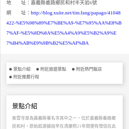
地 址：嘉義縣番路鄉民和村半天岩6號
特
網 址：
http://blog.xuite.net/tim.fang/papago/41048
色
民
422-%E5%98%89%E7%BE%A9-%E7%95%AA%E8%B
宿
7%AF-%E5%8D%8A%E5%A4%A9%E5%B2%A9%E
7%B4%AB%E9%9B%B2%E5%AF%BA
全
球
租
車
景點介紹
附近旅遊景點
附近熱門飯店
附近推薦行程
網
紅
帶
景點介紹
你
玩
紫雲寺是為嘉義縣著名寺其中之一，位於嘉義縣番路鄉
民和村，原始起源據說早在清康熙21年間便有憎侶在此