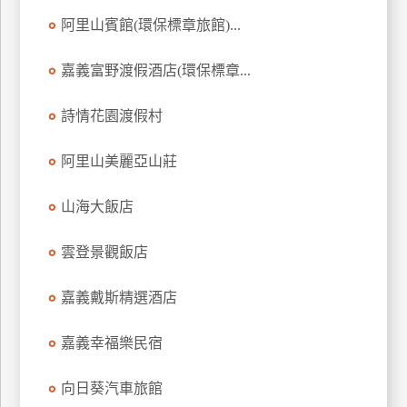
阿里山賓館(環保標章旅館)...
廠
商
嘉義富野渡假酒店(環保標章...
合
作
詩情花園渡假村
阿里山美麗亞山莊
旅
伴
山海大飯店
計
劃
雲登景觀飯店
商
嘉義戴斯精選酒店
品
宣
嘉義幸福樂民宿
傳
向日葵汽車旅館