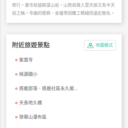
修行。重寺前遠眺望山岩，山勢高聳入雲天故又有半天
玩
岩之稱。寺廟的壁飾、金爐等因雕工精細而遠近馳名。
樂
地
圖
顧
附近旅遊景點
客
地圖模式
服
務
紫雲寺
顧
桃源國小
客
滿
逐鹿部落．逐鹿社區永久屋...
意
度
天長地久橋
榮華山瀑布區
訂
單