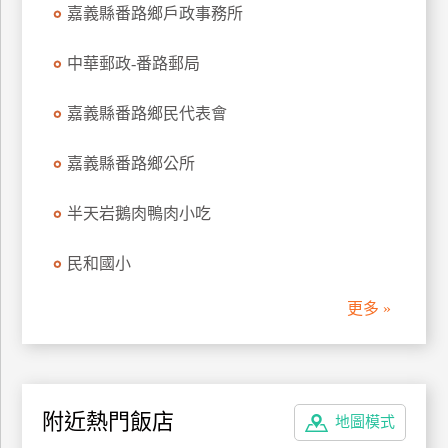
嘉義縣番路鄉戶政事務所
上
客
中華郵政-番路郵局
服
嘉義縣番路鄉民代表會
紅
利
嘉義縣番路鄉公所
查
詢
半天岩鵝肉鴨肉小吃
民和國小
訂
房
更多 »
Q&A
國
附近熱門飯店
旅
地圖模式
卡