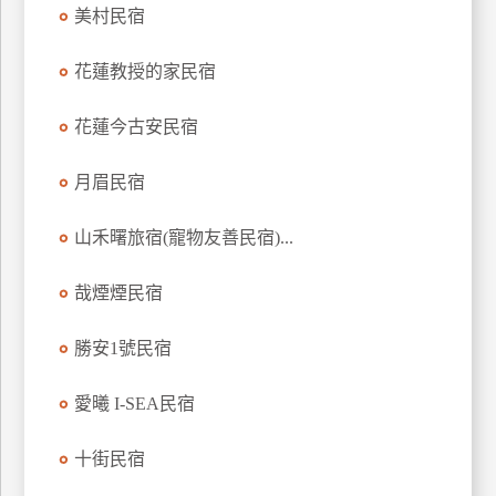
美村民宿
上
客
花蓮教授的家民宿
服
花蓮今古安民宿
紅
利
月眉民宿
查
詢
山禾曙旅宿(寵物友善民宿)...
哉煙煙民宿
訂
房
勝安1號民宿
Q&A
愛曦 I-SEA民宿
國
十街民宿
旅
卡