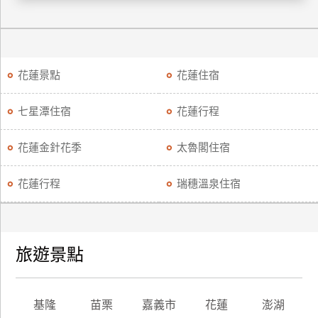
廠
商
合
花蓮景點
花蓮住宿
作
七星潭住宿
花蓮行程
旅
伴
花蓮金針花季
太魯閣住宿
計
劃
花蓮行程
瑞穗溫泉住宿
商
品
旅遊景點
宣
傳
基隆
苗栗
嘉義市
花蓮
澎湖