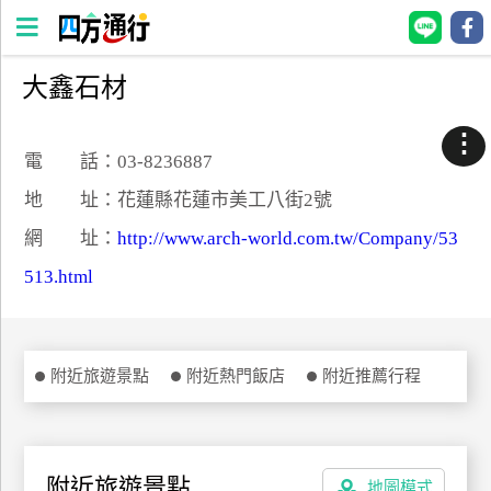
大鑫石材
四
方
⋮
通
電 話：03-8236887
行
地 址：花蓮縣花蓮市美工八街2號
訂
網 址：
http://www.arch-world.com.tw/Company/53
房
513.html
台
灣
訂
附近旅遊景點
附近熱門飯店
附近推薦行程
房
直接跟飯店訂房
HOT
附近旅遊景點
地圖模式