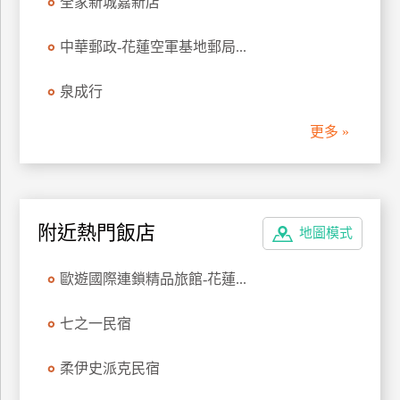
全家新城嘉新店
管
理
中華郵政-花蓮空軍基地郵局...
泉成行
會
員
更多 »
帳
戶
客
附近熱門飯店
地圖模式
服
聯
歐遊國際連鎖精品旅館-花蓮...
絡
單
七之一民宿
柔伊史派克民宿
Line
線