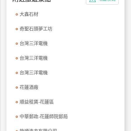
特
色
大鑫石材
民
宿
奇聖石頭夢工坊
台灣三洋電機
全
球
台灣三洋電機
租
車
台灣三洋電機
花蓮酒廠
網
紅
順益租賃-花蓮區
帶
你
中華郵政-花蓮師院郵局
玩