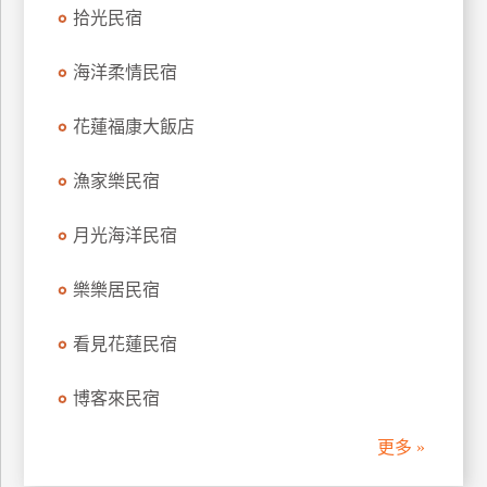
拾光民宿
訂
房
海洋柔情民宿
請
花蓮福康大飯店
款
收
漁家樂民宿
據
月光海洋民宿
合
作
提
樂樂居民宿
案
看見花蓮民宿
飯
博客來民宿
店
合
更多 »
作