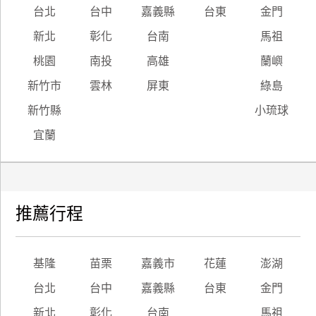
台北
台中
嘉義縣
台東
金門
新北
彰化
台南
馬祖
桃園
南投
高雄
蘭嶼
新竹市
雲林
屏東
綠島
新竹縣
小琉球
宜蘭
推薦行程
基隆
苗栗
嘉義市
花蓮
澎湖
台北
台中
嘉義縣
台東
金門
新北
彰化
台南
馬祖