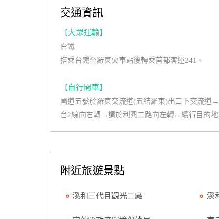
交通資訊
【大眾運輸】
台鐵
搭乘台鐵至羅東火車站後轉乘首都客運241。
【自行開車】
國道五號於羅東交流道(五結羅東)出口下交流道→
台2線向右轉→請於利興二路向左轉→續行目的地
附近旅遊景點
溪和三代目觀光工廠
溪