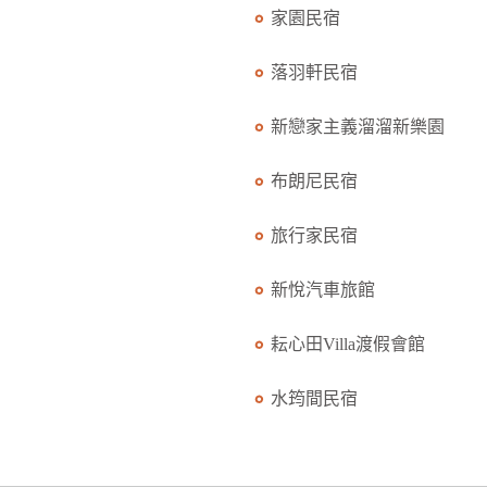
家園民宿
落羽軒民宿
新戀家主義溜溜新樂園
布朗尼民宿
旅行家民宿
新悅汽車旅館
耘心田Villa渡假會館
水筠間民宿