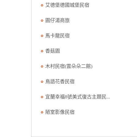
艾德堡德國城堡民宿
園仔湯商旅
馬卡龍民宿
香菇園
木村民宿(雲朵朵二館)
鳥語花香民宿
宜蘭幸福8號美式復古主題民...
陋室影像民宿