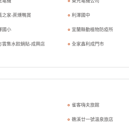
元電機
東元電機公司
萬之家-蔗燻鴨賞
利澤國中
澤國小
宜蘭縣動植物防疫所
方雲集水餃鍋貼-成興店
全家鑫利成門市
雀客嗨夫旅館
礁溪廿一號溫泉旅店