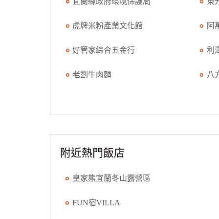
宜蘭縣政府環境保護局
東
虎牌米粉產業文化館
阿
好管家綜合五金行
利
老劉牛肉麵
八
附近熱門飯店
皇家熊宜蘭冬山露營區
FUN宿VILLA