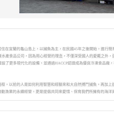
居住在宜蘭的龜山島上，以捕魚為主，在民國45年之後開始，進行簡
冷凍水產食品公司，因為用心經營的理念，不僅深受國人的愛戴之外，
增設了更多現代化的設備，並通過HACCP認證成為優良冷凍食品廠，
過程，以前的人是如何利用智慧和經驗來和大自然搏鬥捕魚，再加上
推動漁業的永續經營，更是提倡共同來愛惜、保育我們所擁有的海洋