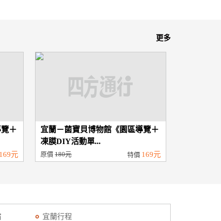
更多
導覽＋
宜蘭－菌寶貝博物館《園區導覽＋
凍膜DIY活動單...
169元
原價
180元
169元
特價
宿
宜蘭行程