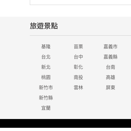
旅遊景點
基隆
苗栗
嘉義市
台北
台中
嘉義縣
新北
彰化
台南
桃園
南投
高雄
新竹市
雲林
屏東
新竹縣
宜蘭