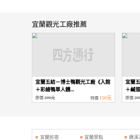
宜蘭觀光工廠推薦
宜蘭五結－博士鴨觀光工廠《入館
宜蘭
＋彩繪鴨單人體...
＋鹹蛋
原價
200元
150元
原價
20
特價
宜蘭民宿
宜蘭景點
礁溪