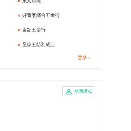
東元電機
好管家綜合五金行
東記五金行
全家五結利成店
更多 »
地圖模式