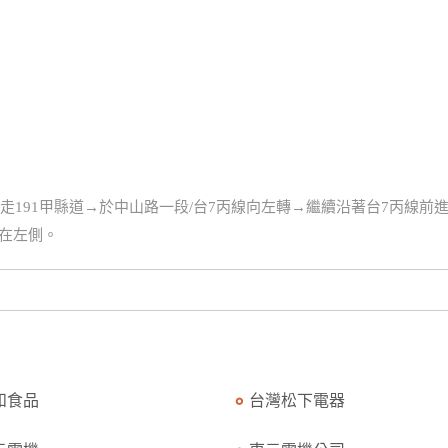
走191甲縣道→於中山路一段/台7丙線向左轉→繼續沿著台7丙線前
在左側。
和食品
台灣松下電器