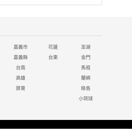
嘉義市
花蓮
澎湖
嘉義縣
台東
金門
台南
馬祖
高雄
蘭嶼
屏東
綠島
小琉球