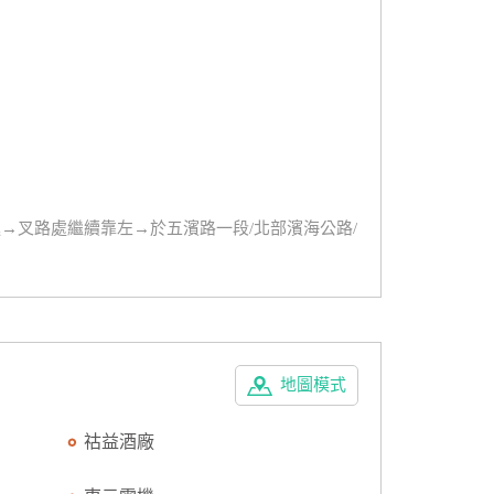
進→叉路處繼續靠左→於五濱路一段/北部濱海公路/
地圖模式
祜益酒廠