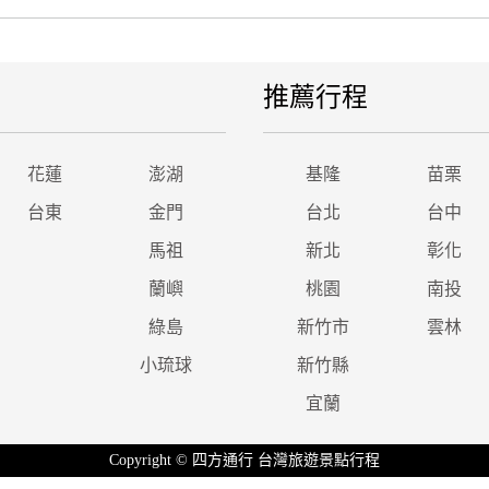
推薦行程
花蓮
澎湖
基隆
苗栗
台東
金門
台北
台中
馬祖
新北
彰化
蘭嶼
桃園
南投
綠島
新竹市
雲林
小琉球
新竹縣
宜蘭
Copyright © 四方通行 台灣旅遊景點行程