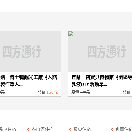
五結－博士鴨觀光工廠《入館
宜蘭－菌寶貝博物館《園區
製作單人...
乳液DIY活動單...
0元
150元
原價
180元
特價
特價
溫泉住宿
冬山河住宿
羅東住宿
宜蘭住