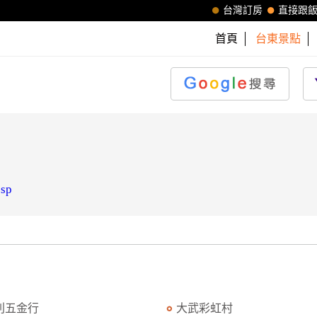
台灣訂房
直接跟
首頁
台東景點
jsp
利五金行
大武彩虹村