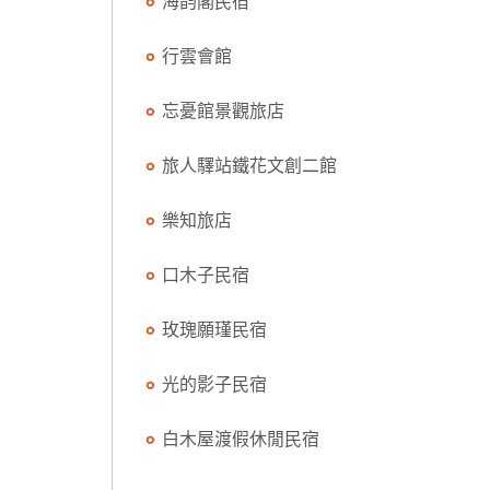
海韵閣民宿
行雲會館
忘憂館景觀旅店
旅人驛站鐵花文創二館
樂知旅店
口木子民宿
玫瑰願瑾民宿
光的影子民宿
白木屋渡假休閒民宿