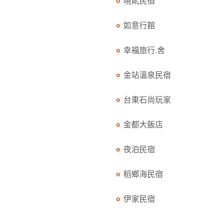
曉貳民宿
如意行館
幸福旅行.舍
金站溫泉民宿
台東石尚玩家
金都大飯店
夜泊民宿
稻鄉海民宿
伊家民宿