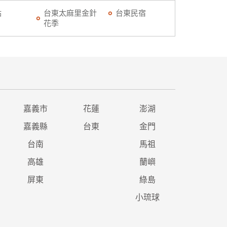
點
台東太麻里金針
台東民宿
花季
嘉義市
花蓮
澎湖
嘉義縣
台東
金門
台南
馬祖
高雄
蘭嶼
屏東
綠島
小琉球