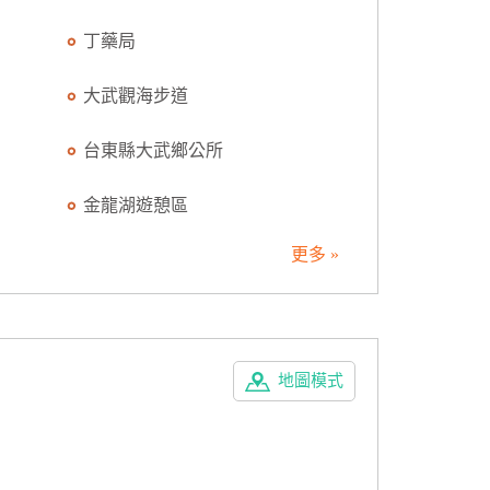
丁藥局
大武觀海步道
台東縣大武鄉公所
金龍湖遊憩區
更多 »
地圖模式