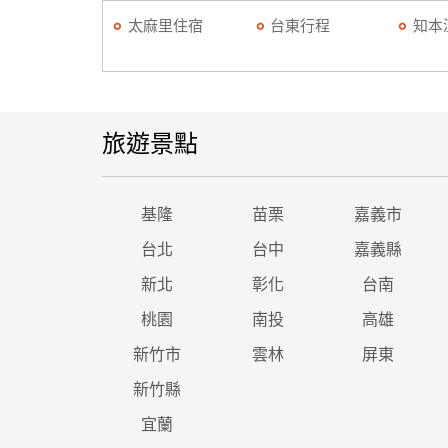
太麻里住宿
台東行程
知本
旅遊景點
基隆
苗栗
嘉義市
台北
台中
嘉義縣
新北
彰化
台南
桃園
南投
高雄
新竹市
雲林
屏東
新竹縣
宜蘭