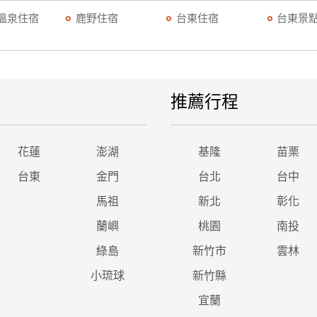
溫泉住宿
鹿野住宿
台東住宿
台東景
推薦行程
花蓮
澎湖
基隆
苗栗
台東
金門
台北
台中
馬祖
新北
彰化
蘭嶼
桃園
南投
綠島
新竹市
雲林
小琉球
新竹縣
宜蘭