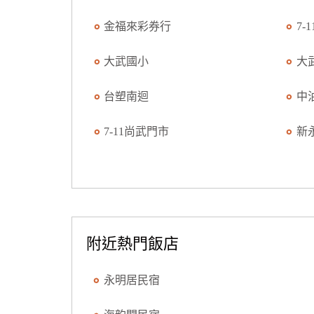
金福來彩券行
7-
大武國小
大
台塑南迴
中
7-11尚武門市
新
附近熱門飯店
永明居民宿