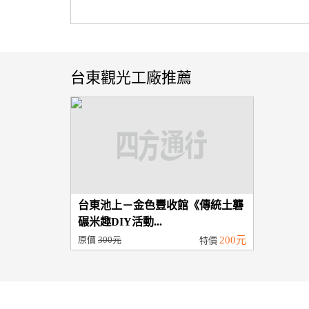
台東觀光工廠推薦
台東池上－金色豐收館《傳統土礱
碾米趣DIY活動...
原價
300元
200元
特價