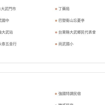
11大武門市
丁藥局
武國中
巴塱衛山忘憂亭
油大武站
台東縣大武鄉民代表會
永泰五金行
尚武國小
強國特調民宿