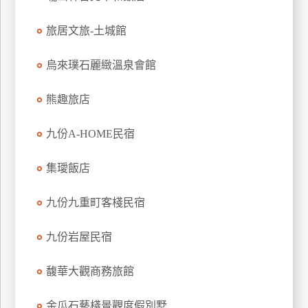
上
旅居文旅-土城館
客
服
烏來璞石麗緻溫泉會館
紅
熊趣旅店
利
查
九份A-HOME民宿
詢
集璦飯店
訂
九份九重町客棧民宿
房
Q&A
九份岩屋民宿
馥華大觀商務旅館
國
旅
卡
金瓜石藝棧景觀度假別墅