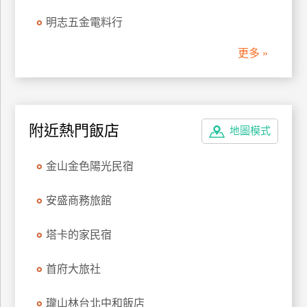
管
明志五金電料行
理
更多 »
會
員
帳
附近熱門飯店
戶
地圖模式
金山金色陽光民宿
客
服
安盛商務旅館
聯
絡
塔卡的家民宿
單
首府大旅社
Line
瓏山林台北中和飯店
線