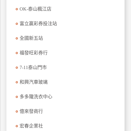
玩
OK-泰山楓江店
樂
地
富立贏彩券投注站
圖
全國新五站
顧
客
服
福發旺彩券行
務
7-11泰山門市
顧
和興汽車玻璃
客
滿
意
多多隴洗衣中心
度
億來發商行
訂
宏春企業社
單