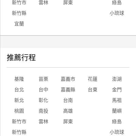
新竹市
雲林
屏東
綠島
新竹縣
小琉球
宜蘭
推薦行程
基隆
苗栗
嘉義市
花蓮
澎湖
台北
台中
嘉義縣
台東
金門
新北
彰化
台南
馬祖
桃園
南投
高雄
蘭嶼
新竹市
雲林
屏東
綠島
新竹縣
小琉球