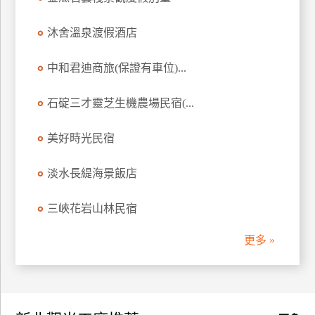
訂
房
沐舍溫泉渡假酒店
中和君迪商旅(保證有車位)...
請
款
石碇三才靈芝生機農場民宿(...
收
據
美好時光民宿
合
作
淡水長緹海景飯店
提
案
三峽花岩山林民宿
更多 »
飯
店
合
作