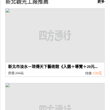
新北觀光工廠推薦
更多
廠
商
合
作
旅
伴
計
劃
新北市淡水－琉傳天下藝術館《入園＋導覽＋20元...
原價
250元
150元
特價
商
品
宣
傳