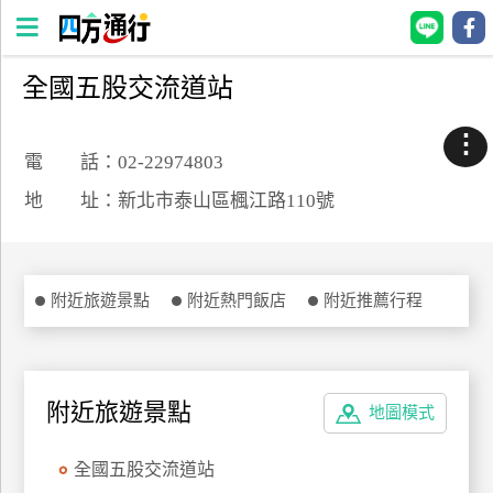
全國五股交流道站
四
方
⋮
通
電 話：02-22974803
行
地 址：新北市泰山區楓江路110號
訂
房
附近旅遊景點
附近熱門飯店
附近推薦行程
台
灣
訂
房
附近旅遊景點
地圖模式
直接跟飯店訂房
HOT
全國五股交流道站