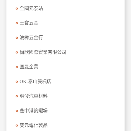
特
全國元泰站
色
民
王寶五金
宿
鴻樺五金行
全
尚欣國際實業有限公司
球
租
圓晟企業
車
OK-泰山雙楓店
網
明發汽車材料
紅
帶
你
鑫中港釣蝦場
玩
雙元電化製品