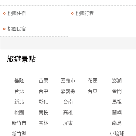
桃園住宿
桃園行程
桃園民宿
旅遊景點
基隆
苗栗
嘉義市
花蓮
澎湖
台北
台中
嘉義縣
台東
金門
新北
彰化
台南
馬祖
桃園
南投
高雄
蘭嶼
新竹市
雲林
屏東
綠島
新竹縣
小琉球