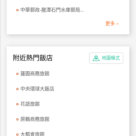
管
中華郵政-龍潭石門水庫郵局...
理
更多 »
會
員
帳
附近熱門飯店
戶
地圖模式
蓮園商務旅館
客
服
中央環球大飯店
聯
絡
花語旅館
單
原鶴商務旅館
Line
大都會旅館
線