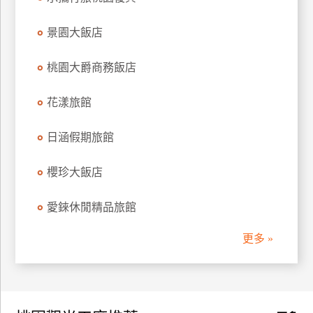
訂
房
景園大飯店
桃園大爵商務飯店
請
款
花漾旅館
收
據
日涵假期旅館
合
作
櫻珍大飯店
提
案
愛錸休閒精品旅館
更多 »
飯
店
合
作