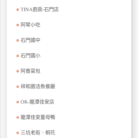
玩
TINA廚房-石門店
樂
地
阿琴小吃
圖
石門國中
顧
客
服
石門國小
務
阿香菜包
顧
祥和園活魚餐廳
客
滿
意
OK-龍潭佳安店
度
龍潭佳安薑母鴨
訂
三坑老街．桐花
單