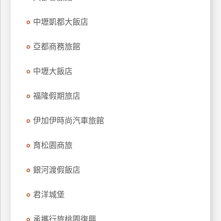
上
中壢凱都大飯店
客
服
亞都商務旅館
紅
中壢大飯店
利
查
福隆假期旅店
詢
伊加伊時尚汽車旅館
訂
育松園商旅
房
Q&A
銀河渡假飯店
君洋城堡
國
旅
卡
承攜行旅桃園復興