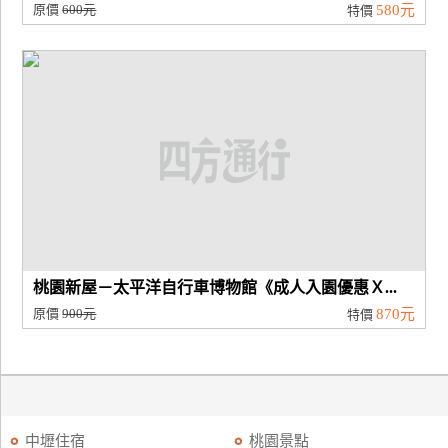
原價
600元
580元
特價
桃園新屋－太平洋自行車博物館《成人入園優惠Ｘ...
原價
900元
870元
特價
中壢住宿
桃園景點