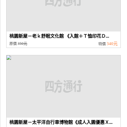
桃園新屋－老ｋ舒眠文化館 《入館＋Ｔ恤印花Ｄ...
原價
350元
340元
特價
桃園新屋－太平洋自行車博物館《成人入園優惠Ｘ...