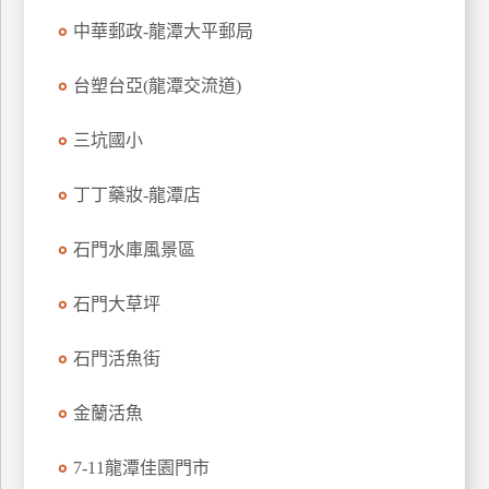
特
中華郵政-龍潭大平郵局
色
民
台塑台亞(龍潭交流道)
宿
三坑國小
全
丁丁藥妝-龍潭店
球
租
石門水庫風景區
車
石門大草坪
網
石門活魚街
紅
帶
你
金蘭活魚
玩
7-11龍潭佳園門市