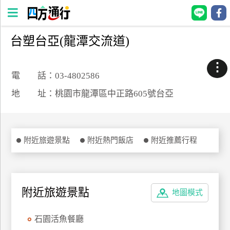
台塑台亞(龍潭交流道)
四
方
⋮
通
電 話：03-4802586
行
地 址：桃園市龍潭區中正路605號台亞
訂
房
附近旅遊景點
附近熱門飯店
附近推薦行程
台
灣
訂
房
附近旅遊景點
地圖模式
直接跟飯店訂房
HOT
石園活魚餐廳