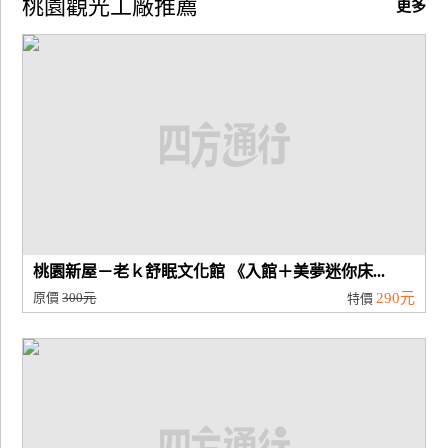
桃園觀光工廠推薦
更多
廠
商
合
作
旅
伴
計
劃
桃園新屋－老ｋ舒眠文化館 《入館＋美夢迷你床...
原價
300元
290元
特價
商
品
宣
傳