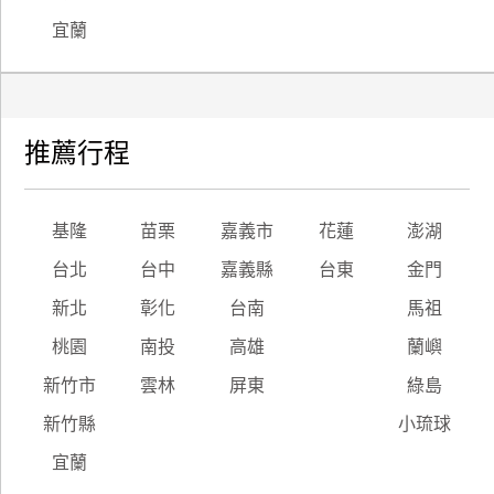
宜蘭
推薦行程
基隆
苗栗
嘉義市
花蓮
澎湖
台北
台中
嘉義縣
台東
金門
新北
彰化
台南
馬祖
桃園
南投
高雄
蘭嶼
新竹市
雲林
屏東
綠島
新竹縣
小琉球
宜蘭