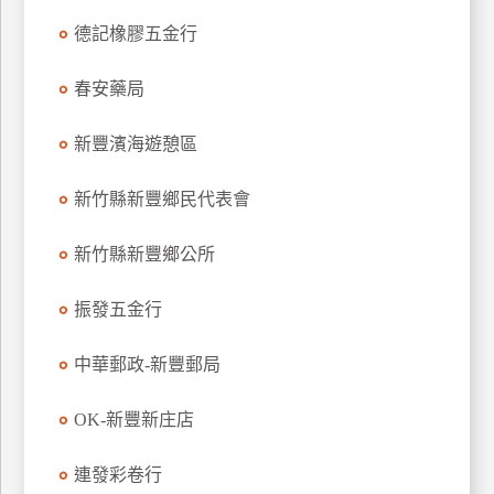
玩
德記橡膠五金行
樂
地
春安藥局
圖
新豐濱海遊憩區
顧
客
服
新竹縣新豐鄉民代表會
務
新竹縣新豐鄉公所
顧
振發五金行
客
滿
意
中華郵政-新豐郵局
度
OK-新豐新庄店
訂
連發彩卷行
單