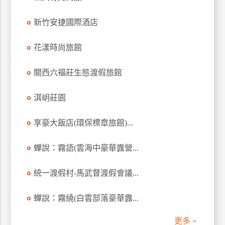
上
新竹安捷國際酒店
客
服
花漾時尚旅館
紅
關西六福莊生態渡假旅館
利
查
淇岄莊園
詢
享豪大飯店(環保標章旅館)...
訂
蟬說：霧語(雲海中豪華露營...
房
Q&A
統一渡假村-馬武督渡假會議...
蟬說：霧繞(白雲部落豪華露...
國
旅
更多 »
卡