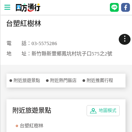
台塑紅樹林
四
方
⋮
通
電 話：03-5575286
行
地 址：新竹縣新豐鄉鳳坑村坑子口575之2號
訂
房
附近旅遊景點
附近熱門飯店
附近推薦行程
台
灣
訂
房
附近旅遊景點
地圖模式
直接跟飯店訂房
HOT
台塑紅樹林