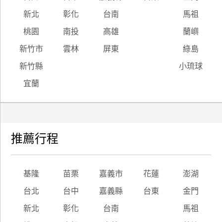
新北
彰化
台南
馬祖
廠
桃園
南投
高雄
蘭嶼
商
合
新竹市
雲林
屏東
綠島
作
新竹縣
小琉球
宜蘭
旅
伴
計
劃
推薦行程
商
品
基隆
苗栗
嘉義市
花蓮
澎湖
宣
台北
台中
嘉義縣
台東
金門
傳
新北
彰化
台南
馬祖