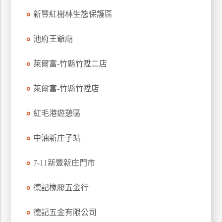
特
新豐紅樹林生態保護區
色
民
池府王爺廟
宿
萊爾富-竹縣竹陞二店
全
萊爾富-竹縣竹陞店
球
租
紅毛港遊憩區
車
中油新庄子站
網
7-11新豐新庄門市
紅
帶
你
德記橡膠五金行
玩
德記五金有限公司