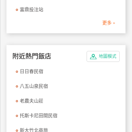
管
富鼎投注站
理
更多 »
會
員
帳
附近熱門飯店
戶
地圖模式
日日春民宿
客
服
八五山泉民宿
聯
絡
老農夫山莊
單
托斯卡尼田間民宿
Line
新大竹北商旅
線