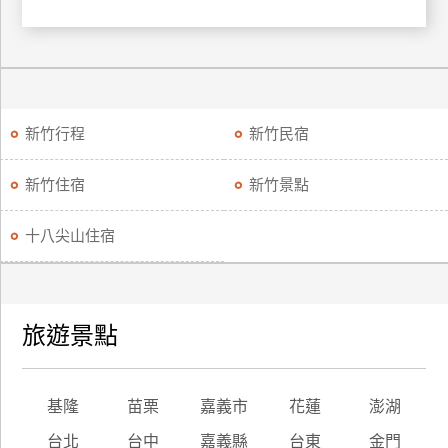
訂
房
請
新竹行程
新竹民宿
款
收
據
新竹住宿
新竹景點
合
十八尖山住宿
作
提
案
旅遊景點
飯
店
合
基隆
苗栗
嘉義市
花蓮
澎湖
作
台北
台中
嘉義縣
台東
金門