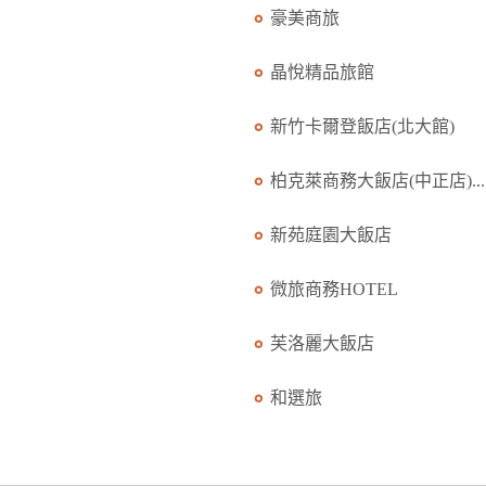
豪美商旅
晶悅精品旅館
新竹卡爾登飯店(北大館)
柏克萊商務大飯店(中正店)...
新苑庭園大飯店
微旅商務HOTEL
芙洛麗大飯店
和選旅