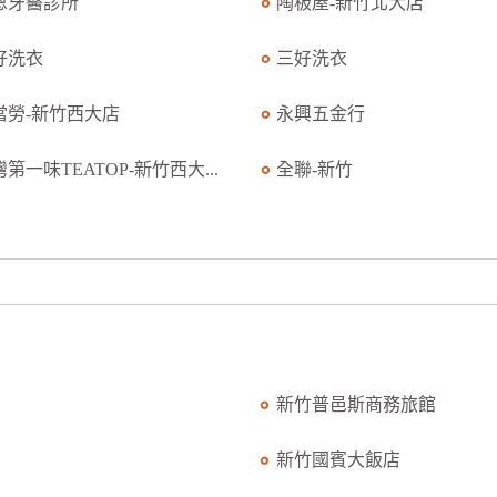
恩牙醫診所
陶板屋-新竹北大店
好洗衣
三好洗衣
當勞-新竹西大店
永興五金行
第一味TEATOP-新竹西大...
全聯-新竹
新竹普邑斯商務旅館
新竹國賓大飯店