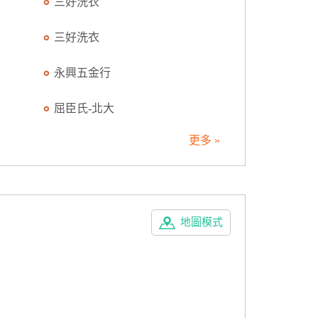
三好洗衣
三好洗衣
永興五金行
屈臣氏-北大
更多 »
地圖模式