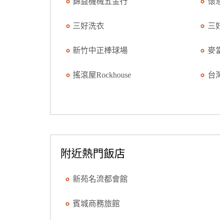
錦益機械五金行
懷
三好洗衣
三
新竹中正棒球場
麥
搖滾屋Rockhouse
台灣
附近熱門飯店
新苑名流都會館
賓城商務旅館