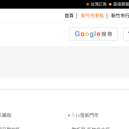
台灣訂房
直接跟
首頁
新竹市景點
新竹市
禾藥局
7-11恆新門市