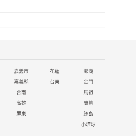
嘉義市
花蓮
澎湖
嘉義縣
台東
金門
台南
馬祖
高雄
蘭嶼
屏東
綠島
小琉球