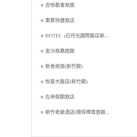
合悅都會商旅
東賓快捷旅店
HOTEL j日月光國際飯店新...
金沙商務旅館
新舍商旅(新竹館)
悅豪大飯店(新竹館)
左岸假期旅店
新竹老爺酒店(環保標章旅館...