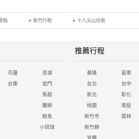
景點
新竹行程
十八尖山住宿
推薦行程
花蓮
澎湖
基隆
苗栗
台東
金門
台北
台中
馬祖
新北
彰化
蘭嶼
桃園
南投
綠島
新竹市
雲林
小琉球
新竹縣
宜蘭