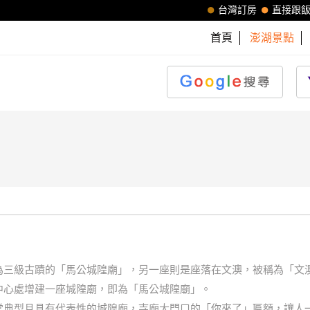
台灣訂房
直接跟
首頁
澎湖景點
為三級古蹟的「馬公城隍廟」，另一座則是座落在文澳，被稱為「文
中心處增建一座城隍廟，即為「馬公城隍廟」。
常典型且具有代表性的城隍廟，寺廟大門口的「你來了」匾額，讓人