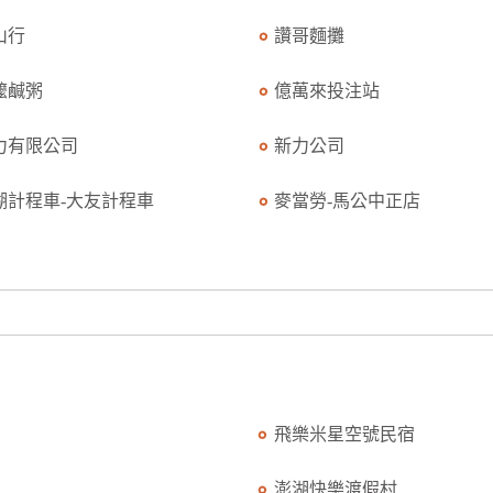
山行
讚哥麵攤
嬤鹹粥
億萬來投注站
力有限公司
新力公司
湖計程車-大友計程車
麥當勞-馬公中正店
飛樂米星空號民宿
澎湖快樂渡假村