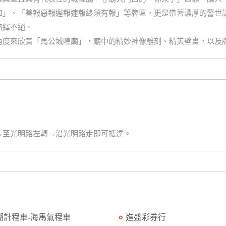
知」、「善報惡報遲報速報終須有報」等牌匾，更是帶著濃厚的警世
絡繹不絕。
角度來欣賞「馬公城隍廟」，廟中的精妙神像雕刻、精美壁畫，以及
→至光明路左轉→沿光明路走即可抵達。
湖計程車-海馬氣程車
進盛彩券行