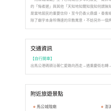
的「悔者遲」與其他「天知地知爾知我知何謂無
是當地居民的重要信仰，至今仍香火鼎盛，香客
除了廟宇本身所傳達的宗教寓意，不妨另外一個
交通資訊
【自行開車】
出馬公港碼頭沿著仁愛路向西走→遇重慶街右轉
附近旅遊景點
馬公城隍廟
澎