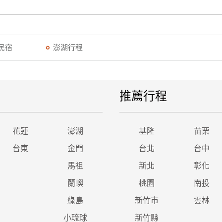
民宿
澎湖行程
推薦行程
花蓮
澎湖
基隆
苗栗
台東
金門
台北
台中
馬祖
新北
彰化
蘭嶼
桃園
南投
綠島
新竹市
雲林
小琉球
新竹縣