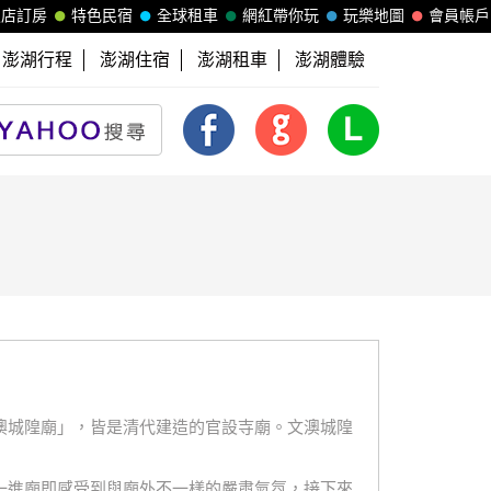
飯店訂房
特色民宿
全球租車
網紅帶你玩
玩樂地圖
會員帳戶
澎湖行程
澎湖住宿
澎湖租車
澎湖體驗
澳城隍廟」，皆是清代建造的官設寺廟。文澳城隍
一進廟即感受到與廟外不一樣的嚴肅氣氛，接下來