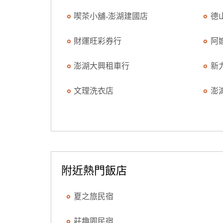
喫茶小舖-澎湖建國店
德
財運旺彩券行
阿
澎湖大興租車行
新
文理洗衣店
澎
附近熱門飯店
夏之旅民宿
莊趣園民宿