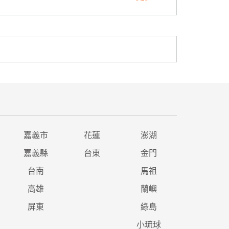
嘉義市
花蓮
澎湖
嘉義縣
台東
金門
台南
馬祖
高雄
蘭嶼
屏東
綠島
小琉球