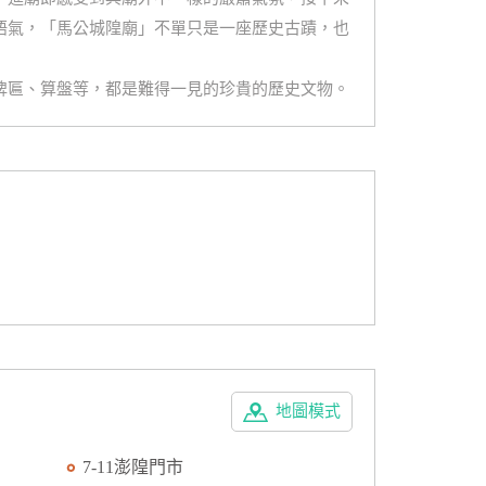
語氣，「馬公城隍廟」不單只是一座歷史古蹟，也
牌匾、算盤等，都是難得一見的珍貴的歷史文物。
地圖模式
7-11澎隍門市