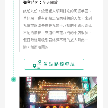
營業時間：
全天開放
管
理
說起九份，總是讓人想到好吃的阿婆芋圓、
草仔粿、還有那總是陰雨綿綿的天氣，來到
九份放眼望去盡是九彎十八拐的小路和綿延
會
不絕的階梯，夾道中五花八門的小店很多，
員
帳
假日時總是吸引著絡繹不絕的旅人到此一
戶
遊，然而喧鬧的...
客
景點路線導航
服
聯
絡
單
Line
線