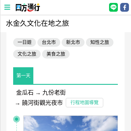
水金久文化在地之旅
四
方
一日遊
台北市
新北市
知性之旅
通
行
文化之旅
美食之旅
訂
房
第一天
台
灣
金瓜石
→
九份老街
訂
→
饒河街觀光夜市
行程地圖導覽
房
直接跟飯店訂房
HOT