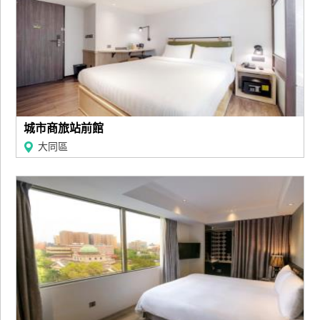
廠
商
合
作
城市商旅站前館
旅
伴
大同區
計
劃
商
品
宣
傳