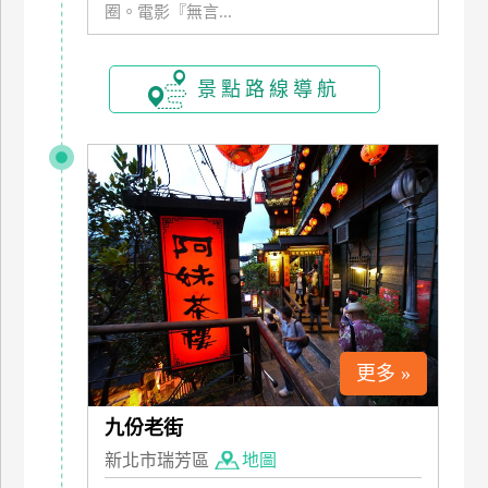
圈。電影『無言...
玩
樂
地
景點路線導航
圖
顧
客
服
務
顧
客
滿
意
更多 »
度
九份老街
訂
新北市瑞芳區
地圖
單