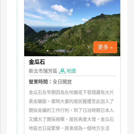
特
色
民
宿
更多 »
全
球
金瓜石
租
車
新北市瑞芳區
地圖
營業時間：
全日開放
網
金瓜石在早期因為在地層底下發現藏有大片
紅
黃金礦脈，當時大量的居民搬遷至此加入了
帶
開採金礦的工作行列，到了日治時期日本人
你
又擴大了開採規模，居民再度大增，金瓜石
玩
地區也日益繁榮，逐漸成為一個地方生活