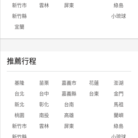
新竹市
雲林
屏東
綠島
新竹縣
小琉球
宜蘭
推薦行程
基隆
苗栗
嘉義市
花蓮
澎湖
台北
台中
嘉義縣
台東
金門
新北
彰化
台南
馬祖
桃園
南投
高雄
蘭嶼
新竹市
雲林
屏東
綠島
新竹縣
小琉球