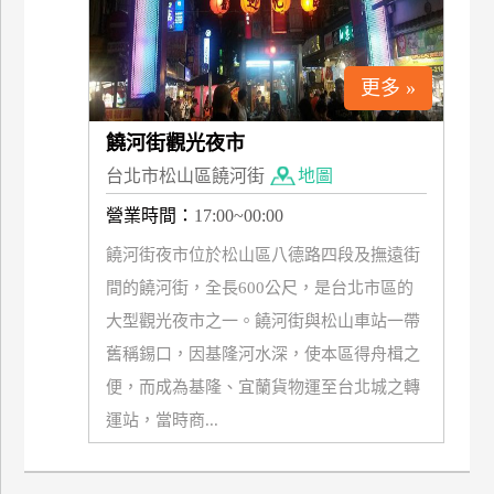
上
客
服
更多 »
饒河街觀光夜市
紅
台北市松山區饒河街
地圖
利
查
營業時間：
17:00~00:00
詢
饒河街夜市位於松山區八德路四段及撫遠街
間的饒河街，全長600公尺，是台北市區的
訂
大型觀光夜市之一。饒河街與松山車站一帶
房
舊稱錫口，因基隆河水深，使本區得舟楫之
Q&A
便，而成為基隆、宜蘭貨物運至台北城之轉
運站，當時商...
國
旅
卡