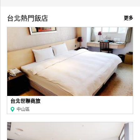
訂
房
台北熱門飯店
更多
請
款
收
據
合
作
提
案
台北世聯商旅
飯
中山區
店
合
作