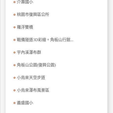
介壽國小
上
客
桃園市復興區公所
服
羅浮雙橋
紅
戰備隧道3D彩繪。角板山行館...
利
查
宇內溪瀑布群
詢
角板山公園(復興公園)
訂
房
小烏來天空步道
Q&A
小烏來瀑布風景區
國
義盛國小
旅
卡