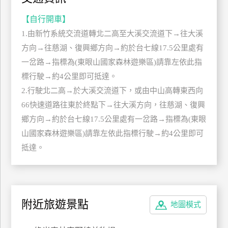
玩
【自行開車】
樂
1.由新竹系統交流道轉北二高至大溪交流道下→往大溪
地
方向→往慈湖、復興鄉方向→約於台七線17.5公里處有
圖
一岔路→指標為(東眼山國家森林遊樂區)請靠左依此指
顧
標行駛→約4公里即可抵達。
客
服
2.行駛北二高→於大溪交流道下，或由中山高轉東西向
務
66快速道路往東於終點下→往大溪方向，往慈湖、復興
鄉方向→約於台七線17.5公里處有一岔路→指標為(東眼
顧
山國家森林遊樂區)請靠左依此指標行駛→約4公里即可
客
抵達。
滿
意
度
附近旅遊景點
地圖模式
訂
單