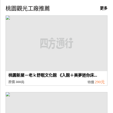
桃園觀光工廠推薦
更多
桃園新屋－老ｋ舒眠文化館 《入館＋美夢迷你床...
原價
300元
290元
特價