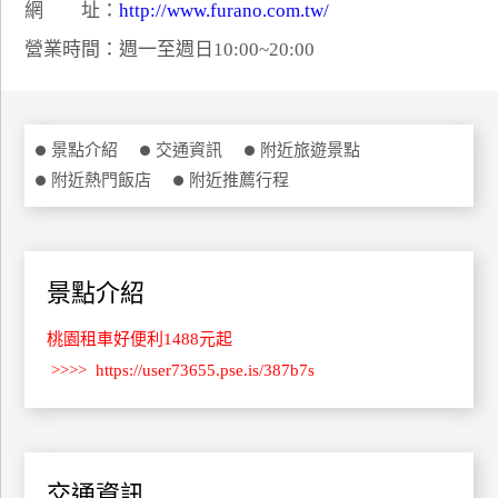
網 址：
http://www.furano.com.tw/
特
營業時間：週一至週日10:00~20:00
色
民
宿
景點介紹
交通資訊
附近旅遊景點
附近熱門飯店
附近推薦行程
全
球
租
車
景點介紹
桃園租車好便利1488元起
網
紅
>>>>
https://user73655.pse.is/387b7s
帶
你
玩
交通資訊