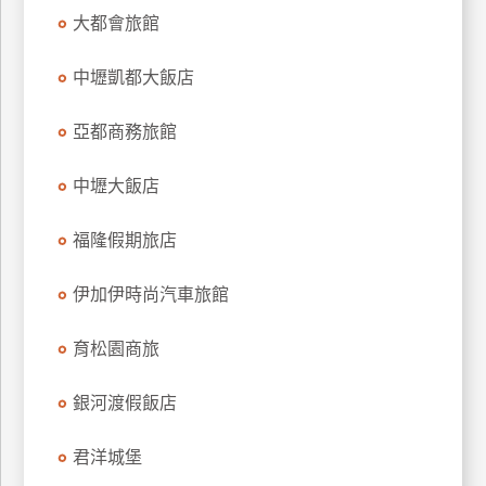
大都會旅館
廠
商
中壢凱都大飯店
合
作
亞都商務旅館
中壢大飯店
旅
伴
福隆假期旅店
計
劃
伊加伊時尚汽車旅館
育松園商旅
商
品
宣
銀河渡假飯店
傳
君洋城堡