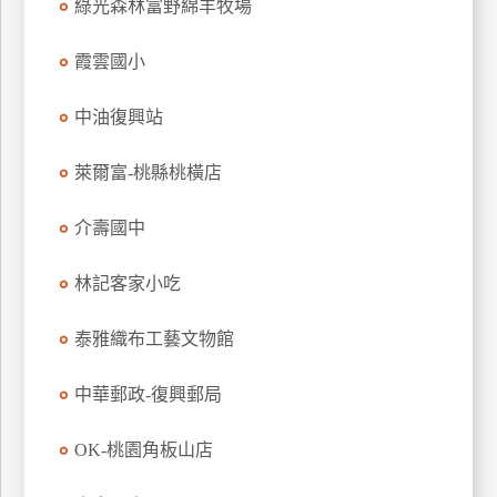
綠光森林富野綿羊牧場
管
理
霞雲國小
中油復興站
會
員
萊爾富-桃縣桃橫店
帳
戶
介壽國中
林記客家小吃
客
服
聯
泰雅織布工藝文物館
絡
單
中華郵政-復興郵局
OK-桃園角板山店
Line
線