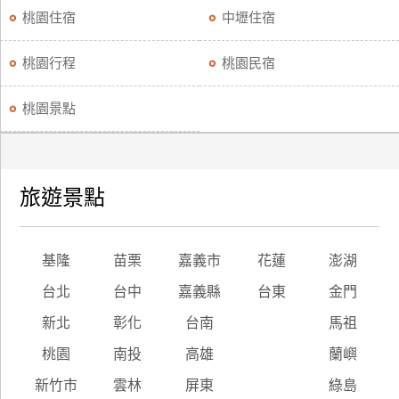
桃園住宿
中壢住宿
桃園行程
桃園民宿
桃園景點
旅遊景點
基隆
苗栗
嘉義市
花蓮
澎湖
台北
台中
嘉義縣
台東
金門
新北
彰化
台南
馬祖
桃園
南投
高雄
蘭嶼
新竹市
雲林
屏東
綠島