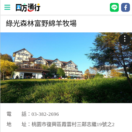
綠光森林富野綿羊牧場
四
方
⋮
通
行
訂
房
台
灣
訂
房
電 話：03-382-2696
直接跟飯店訂房
HOT
地 址：桃園市復興區霞雲村三鄰志繼19號之2