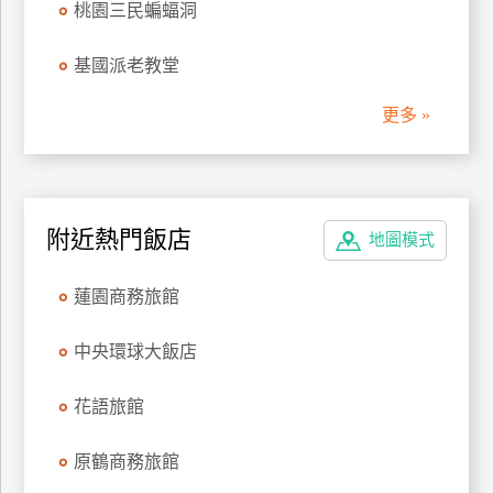
桃園三民蝙蝠洞
訂
房
基國派老教堂
更多 »
請
款
收
據
附近熱門飯店
地圖模式
合
作
提
蓮園商務旅館
案
中央環球大飯店
飯
花語旅館
店
合
作
原鶴商務旅館