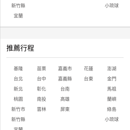
新竹縣
小琉球
宜蘭
推薦行程
基隆
苗栗
嘉義市
花蓮
澎湖
台北
台中
嘉義縣
台東
金門
新北
彰化
台南
馬祖
桃園
南投
高雄
蘭嶼
新竹市
雲林
屏東
綠島
新竹縣
小琉球
宜蘭