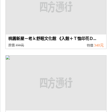
桃園新屋－老ｋ舒眠文化館 《入館＋Ｔ恤印花Ｄ...
原價
350元
340元
特價