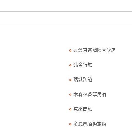
友愛京賞國際大飯店
兆舍行旅
瑞城別舘
木森林香草民宿
克來商旅
金鳳凰商務旅館