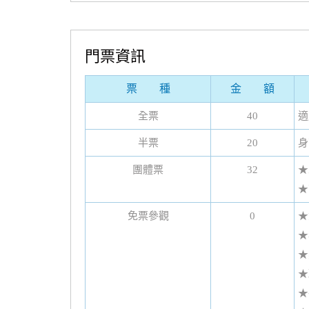
門票資訊
票 種
金 額
全票
40
適
半票
20
身
團體票
32
★
★
免票參觀
0
★
★
★
★
★