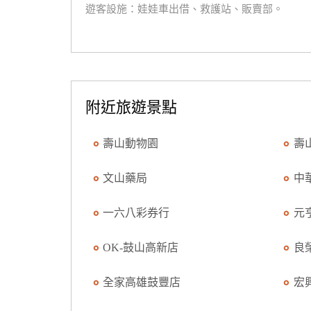
遊客設施：娃娃車出借、救護站、販賣部。
附近旅遊景點
壽山動物園
壽
文山藥局
中
一六八彩券行
元
OK-鼓山高新店
良
全家高雄鼓豐店
宏