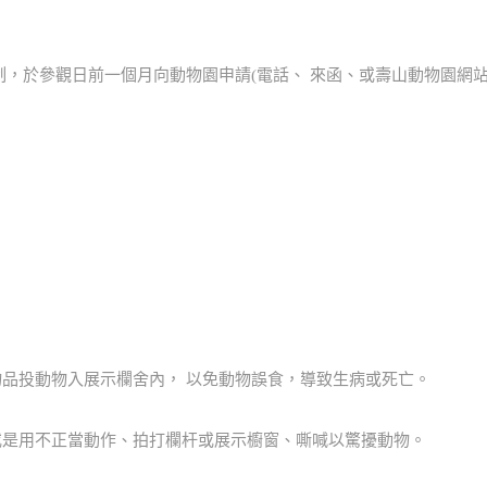
，於參觀日前一個月向動物園申請(電話、 來函、或壽山動物園網站
物品投動物入展示欄舍內， 以免動物誤食，導致生病或死亡。
或是用不正當動作、拍打欄杆或展示櫥窗、嘶喊以驚擾動物。