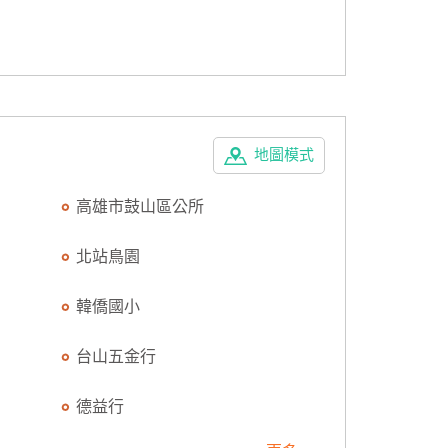
地圖模式
高雄市鼓山區公所
北站鳥園
韓僑國小
台山五金行
德益行