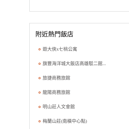
附近熱門飯店
遊大俠x七桃公寓
旗豐海洋城大飯店高雄駁二館...
旅捷商務旅館
龍陽商務旅館
明山莊人文會館
梅蘭山莊(南橫中心點)