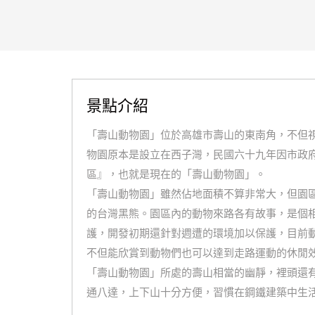
景點介紹
「壽山動物園」位於高雄市壽山的東南角，不但
物園原本是設立在西子灣，民國六十九年因市政
區』，也就是現在的「壽山動物園」。
「壽山動物園」雖然佔地面積不算非常大，但園
的台灣黑熊。園區內的動物來路各有故事，是個
護，開發初期還針對週遭的環境加以保護，目前
不但能欣賞到動物們也可以達到走路運動的休閒
「壽山動物園」所處的壽山相當的幽靜，裡頭還
通八達，上下山十分方便，習慣在鋼鐵建築中生