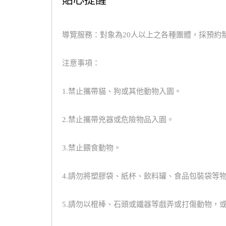
導覽服務：對象為20人以上之各種團體，採預約制
注意事項：
1.禁止攜帶貓、狗或其他動物入園。
2.禁止攜帶兇器或危險物品入園。
3.禁止餵食動物。
4.請勿將塑膠袋、紙杯、飲料罐、食品包裝袋等
5.請勿以棍棒、石頭或鐵器等戲弄或打傷動物，