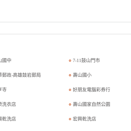
山國中
7-11鼓山門市
華郵政-高雄鼓岩郵局
壽山國小
亨寺
好朋友電腦彩券行
榮洗衣店
壽山國家自然公園
興乾洗店
宏興乾洗店