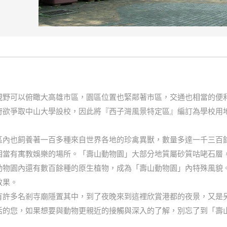
視野可以俯瞰大高雄市區，園區位置也緊鄰著市區，交通也相當的便
府欲爭取中山大學設校，因此將『西子灣風景特定區』編訂為學校用
區內也飼養著一百多種來自世界各地的珍禽異獸，數量多達一千三百
相當有寓教娛樂的場所。「壽山動物園」大部分地質屬砂質咕咾石層
動物園內還有數百餘種的原生植物，成為「壽山動物園」內特殊風貌
效果。
有許多名剎寺廟隱置其中，到了夜晚來到這裡欣賞港都的夜景，又是
活的您，如果想要與動物更親近的接觸與深入的了解，別忘了到「壽