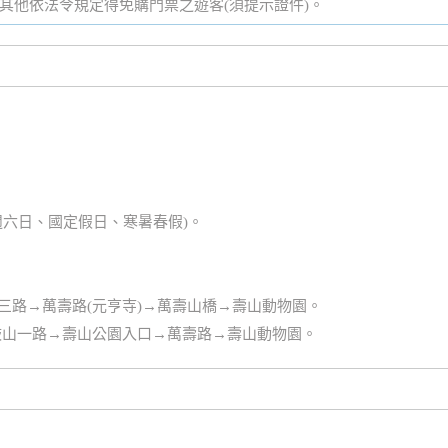
其他依法令規定得免購門票之遊客(須提示證件)。
。
含週六日、國定假日、寒暑春假)。
山三路→萬壽路(元亨寺)→萬壽山橋→壽山動物園。
鼓山一路→壽山公園入口→萬壽路→壽山動物園。