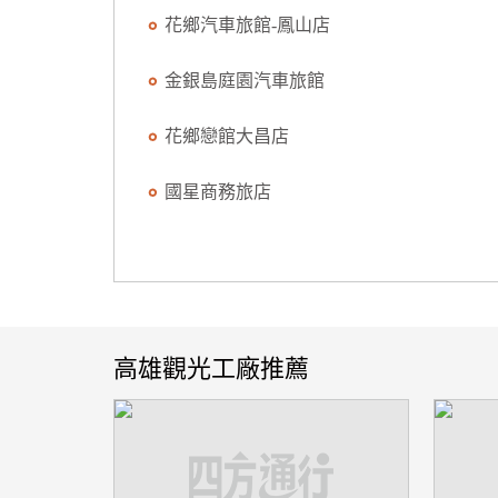
花鄉汽車旅館-鳳山店
金銀島庭園汽車旅館
花鄉戀館大昌店
國星商務旅店
高雄觀光工廠推薦