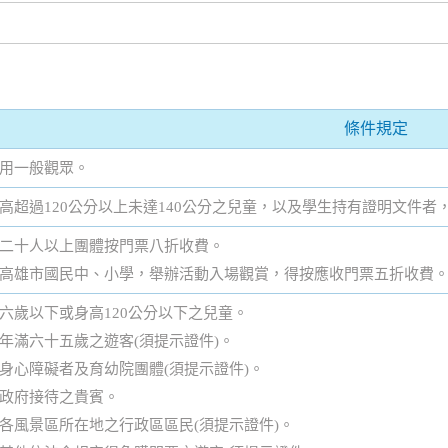
條件規定
用一般觀眾。
高超過120公分以上未達140公分之兒童，以及學生持有證明文件者
二十人以上團體按門票八折收費。
高雄市國民中、小學，舉辦活動入場觀賞，得按應收門票五折收費
六歲以下或身高120公分以下之兒童。
年滿六十五歲之遊客(須提示證件)。
身心障礙者及育幼院團體(須提示證件)。
政府接待之貴賓。
各風景區所在地之行政區區民(須提示證件)。