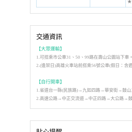
★
交通資訊
【大眾運輸】
1.可搭乘市公車31、50、99路在壽山公園站下車
2.(逢架日)高雄火車站前搭乘56號公車(假日：
【自行開車】
1.省道台一縣(民族路)→九如四路→華安街→鼓
2.高速公路→中正交流道→中正四路→大公路→
貼心提醒