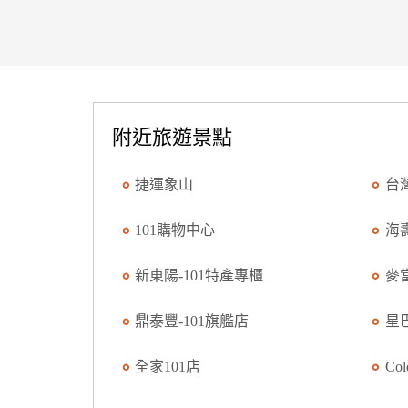
附近旅遊景點
捷運象山
台
101購物中心
海
新東陽-101特產專櫃
麥
鼎泰豐-101旗艦店
星巴
全家101店
Co