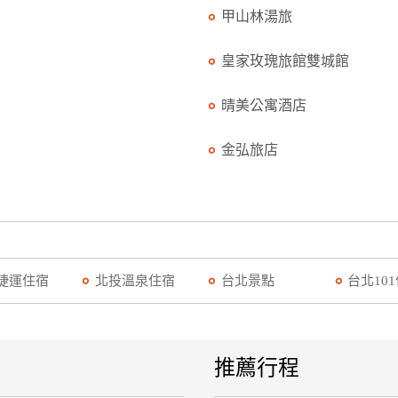
甲山林湯旅
皇家玫瑰旅館雙城館
晴美公寓酒店
金弘旅店
捷運住宿
北投溫泉住宿
台北景點
台北10
推薦行程