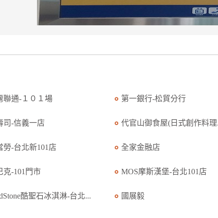
灣聯通-１０１場
第一銀行-松貿分行
壽司-信義一店
代官山御食屋(日式創作料理..
當勞-台北新101店
全家金融店
克-101門市
MOS摩斯漢堡-台北101店
ldStone酷聖石冰淇淋-台北...
國展毅