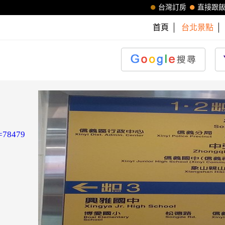
台灣訂房
直接跟
首頁
台北景點
)
m=78479