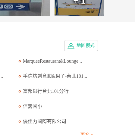
+ 1
地圖模式
MarqueeRestaurant&Lounge...
.
手信坊創意和&果子-台北101...
富邦銀行台北101分行
信義國小
優佳力國際有限公司
更多 »