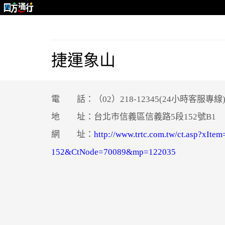
捷運象山
電 話：（02）218-12345(24小時客服專線
地 址：台北市信義區信義路5段152號B1
網 址：
http://www.trtc.com.tw/ct.asp?xIte
152&CtNode=70089&mp=122035