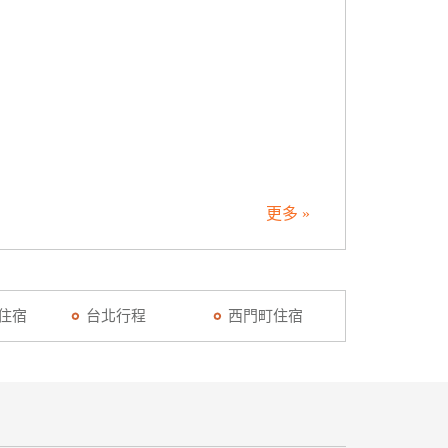
更多 »
1住宿
台北行程
西門町住宿