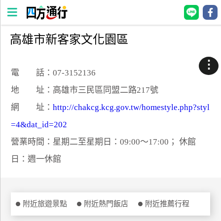
高雄市新客家文化園區
四
方
⋮
通
電 話：07-3152136
行
地 址：高雄市三民區同盟二路217號
訂
網 址：
http://chakcg.kcg.gov.tw/homestyle.php?styl
房
=4&dat_id=202
營業時間：星期二至星期日：09:00～17:00； 休館
台
灣
日：週一休館
訂
房
直接跟飯店訂房
附近旅遊景點
附近熱門飯店
附近推薦行程
HOT