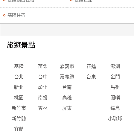
基隆廟口住宿
基隆景點
訂
房
基隆住宿
請
款
旅遊景點
收
據
基隆
苗栗
嘉義市
花蓮
澎湖
合
作
台北
台中
嘉義縣
台東
金門
提
案
新北
彰化
台南
馬祖
桃園
南投
高雄
蘭嶼
飯
新竹市
雲林
屏東
綠島
店
合
新竹縣
小琉球
作
宜蘭