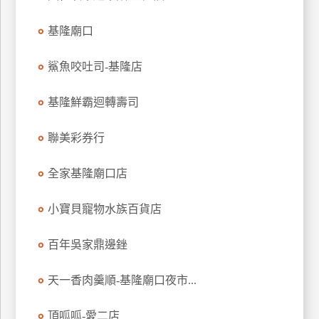
特
基隆廟口
色
民
鯊魚咬吐司-基隆店
宿
基隆鮮霸迴轉壽司
全
球
聯美彩券行
租
車
全家基隆廟口店
小寶貝寵物水族百貨店
網
紅
百年吳家鼎邊銼
帶
你
天一香肉羹順-基隆廟口夜市...
玩
頂呱呱-愛二店