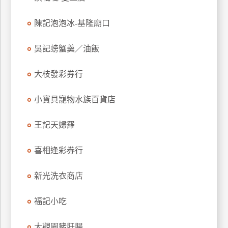
玩
陳記泡泡冰-基隆廟口
樂
地
圖
吳記螃蟹羹／油飯
顧
大枝發彩券行
客
服
務
小寶貝寵物水族百貨店
王記天婦羅
顧
客
喜相逢彩券行
滿
意
新光洗衣商店
度
福記小吃
訂
大觀園豬肝腸
單