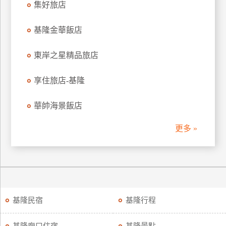
集好旅店
上
客
基隆金華飯店
服
東岸之星精品旅店
紅
享住旅店-基隆
利
查
華帥海景飯店
詢
更多 »
訂
房
Q&A
國
基隆民宿
基隆行程
旅
卡