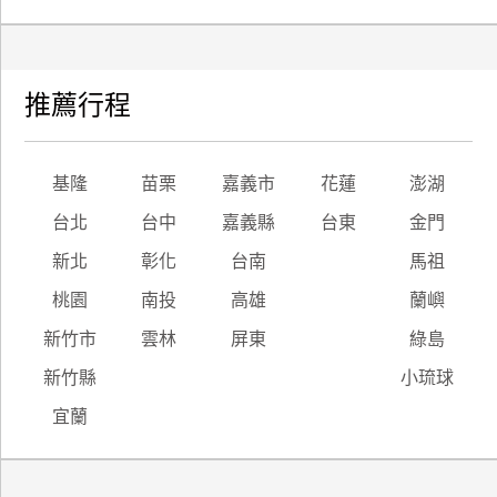
廠
商
合
推薦行程
作
基隆
苗栗
嘉義市
花蓮
澎湖
旅
台北
台中
嘉義縣
台東
金門
伴
計
新北
彰化
台南
馬祖
劃
桃園
南投
高雄
蘭嶼
新竹市
雲林
屏東
綠島
商
新竹縣
小琉球
品
宣
宜蘭
傳