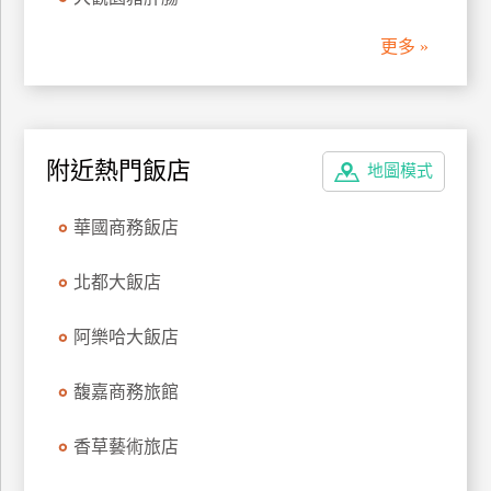
管
更多 »
理
會
員
附近熱門飯店
地圖模式
帳
戶
華國商務飯店
客
北都大飯店
服
聯
阿樂哈大飯店
絡
單
馥嘉商務旅館
香草藝術旅店
Line
線