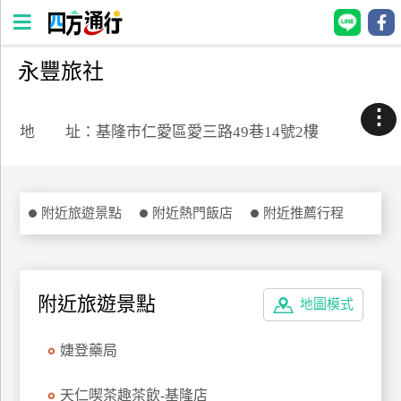
永豐旅社
四
方
⋮
通
地 址：基隆市仁愛區愛三路49巷14號2樓
行
訂
房
附近旅遊景點
附近熱門飯店
附近推薦行程
台
灣
訂
附近旅遊景點
地圖模式
房
婕登藥局
直接跟飯店訂房
HOT
天仁喫茶趣茶飲-基隆店