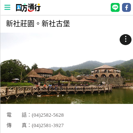
新社莊園。新社古堡
四
方
⋮
通
行
訂
房
台
灣
訂
房
電 話：(04)2582-5628
直接跟飯店訂房
HOT
傳 真：(04)2581-3927