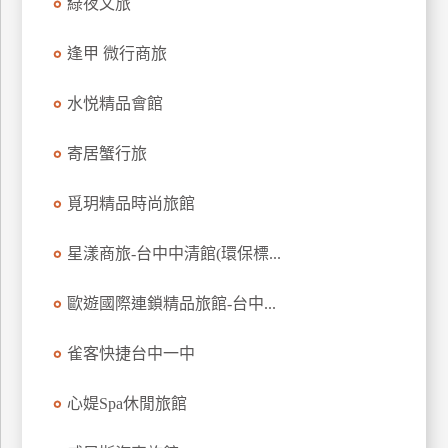
綠夜文旅
逢甲 微行商旅
水悦精品會館
寄居蟹行旅
覓玥精品時尚旅館
星漾商旅-台中中清館(環保標...
歐遊國際連鎖精品旅館-台中...
雀客快捷台中一中
心媞Spa休閒旅館