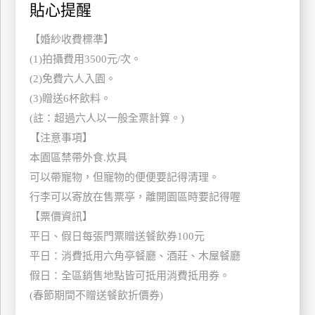
貼心提醒
訂
房
【婚紗收費標準】
(1)拍攝費用3500元/次。
(2)免費六人入園。
請
款
(3)贈送6杯飲料。
收
(註：超過六人以一般全票計算。)
據
【注意事項】
本園區禁帶外食.炊具
合
作
可以帶寵物，但寵物的便便要記得清理。
提
行李可以寄放在售票亭，離開園區時要記得喔
案
【票價資訊】
平日、假日每張門票贈送餐飲券100元
飯
平日：消費抵用六角亭餐廳、酒莊、木屋餐廳
店
假日：全區銷售地點皆可抵用消費抵用券。
合
作
(春節期間不贈送餐飲折價券)