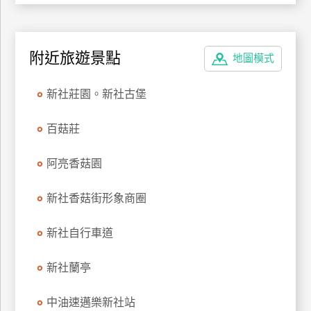
廠
商
附近旅遊景點
地圖模式
合
作
新社莊園。新社古堡
旅
百菇莊
伴
計
阿亮香菇園
劃
新社香菇街形象商圈
商
新社自行車道
品
宣
新社蘭亭
傳
中油速邁樂新社站