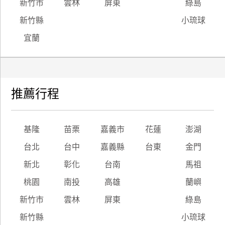
新竹市
雲林
屏東
綠島
新竹縣
小琉球
宜蘭
推薦行程
基隆
苗栗
嘉義市
花蓮
澎湖
台北
台中
嘉義縣
台東
金門
新北
彰化
台南
馬祖
桃園
南投
高雄
蘭嶼
新竹市
雲林
屏東
綠島
新竹縣
小琉球