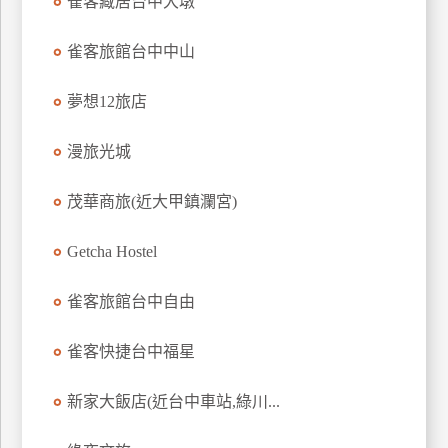
雀客藏居台中大墩
雀客旅館台中中山
夢想12旅店
漫旅光城
茂華商旅(近大甲鎮瀾宮)
Getcha Hostel
雀客旅館台中自由
雀客快捷台中福星
新家大飯店(近台中車站,綠川...