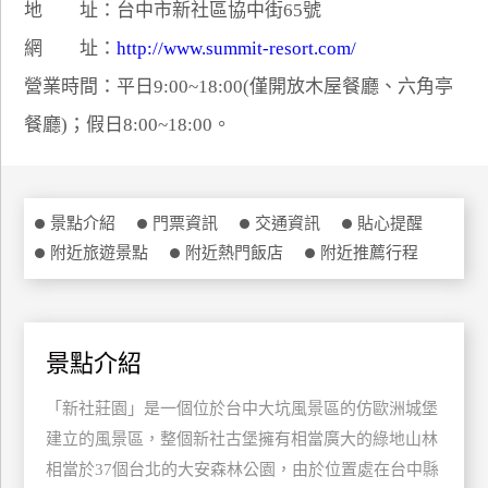
地 址：台中市新社區協中街65號
特
網 址：
http://www.summit-resort.com/
色
民
營業時間：平日9:00~18:00(僅開放木屋餐廳、六角亭
宿
餐廳)；假日8:00~18:00。
全
球
景點介紹
門票資訊
交通資訊
貼心提醒
租
附近旅遊景點
附近熱門飯店
附近推薦行程
車
網
景點介紹
紅
帶
「新社莊園」是一個位於台中大坑風景區的仿歐洲城堡
你
玩
建立的風景區，整個新社古堡擁有相當廣大的綠地山林
相當於37個台北的大安森林公園，由於位置處在台中縣