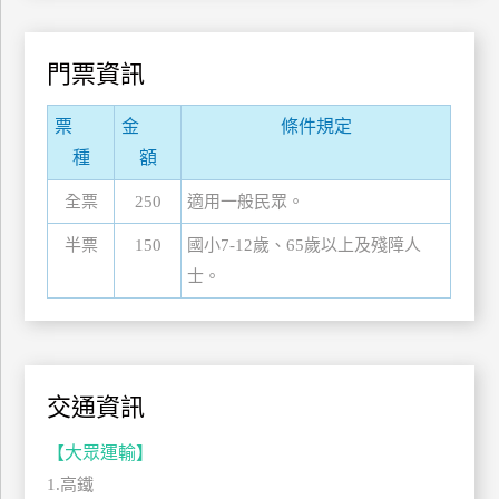
管
理
門票資訊
票
金
條件規定
會
員
種
額
帳
全票
250
適用一般民眾。
戶
半票
150
國小7-12歲、65歲以上及殘障人
士。
客
服
聯
絡
單
交通資訊
【大眾運輸】
Line
1.高鐵
線