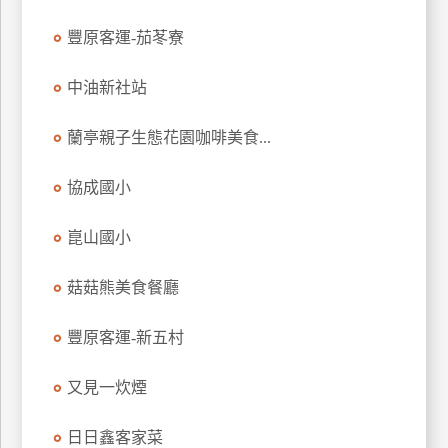
豐原客運-茄苳寮
中油新社站
蘭亭親子生態花園咖啡美食...
協成國小
崑山國小
菇菇熊美食餐廳
豐原客運-新五村
又見一炊煙
日日鑫客家菜