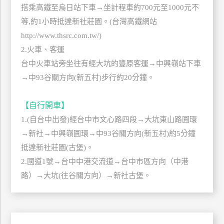
搭乘高鐵至烏日站下車→坐計程車約700元至1000元不
上
等,約1小時抵達新社莊園。(台灣高鐵網站
客
服
http://www.thsrc.com.tw/)
2.火車、客運
台中火車站旁坐往有經大坑的豐原客運→中興嶺站下車
紅
→中93谷關方向(新五村)步行約20分鐘。
利
查
詢
【自行開車】
1.(自台中出發)經台中市文心路四段→大坑東山路圓環
→新社→中興嶺圓環→中93谷關方向(新五村)約5分鐘
訂
抵達新社莊園(古堡)。
房
2.國道1號→台中中港交流道→台中市區方向（中港
Q&A
路）→大坑(往谷關方向）→新社古堡。
國
旅
卡