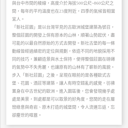
與台中市間的稜線，高度介於海拔500公尺~860公尺之
玩
間，每年的平均溫度也在23度附近，四季的氣候皆相當
樂
宜人。
地
圖
「新社莊園」是以台灣罕見的古歐洲城堡建築為號召，
整個莊園的開發上保有原本的山林，順著山勢起伏，盡
顧
可能的以最自然原始的方式去開發。新社古堡的每一條
客
服
動線皆經過縝密的定位與規劃，依造不同的地貌採用不
務
同的技巧，兼顧造景與水土保持，使得整個莊園在磅礡
的氣勢中不失秀麗，也讓原有的山林有了嶄新的風貌。
顧
步入「新社莊園」之後，呈現在眼前的是各種歐式古
客
堡、花園、酒莊等建築，讓人有時空錯亂的感覺，彷彿
滿
置身在中古世紀的歐洲。進入園區後，您會發現幾乎處
意
處是美景，到處都是可以取景的好角度，悠閒的走在層
度
巒綠意與奇岩、原木打造的城堡間，令人流連忘返，忘
卻塵世的喧囂。
訂
單