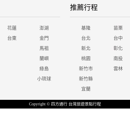
推薦行程
花蓮
澎湖
基隆
苗栗
台東
金門
台北
台中
馬祖
新北
彰化
蘭嶼
桃園
南投
綠島
新竹市
雲林
小琉球
新竹縣
宜蘭
Copyright © 四方通行 台灣旅遊景點行程