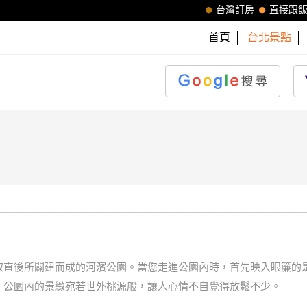
台灣訂房
直接跟
首頁
台北景點
取直後所闢建而成的河濱公園。當您走進公園內時，首先映入眼簾的
。公園內的景緻宛若世外桃源般，讓人心情不自覺得放鬆不少。