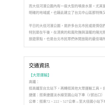
而大佳河濱公園內有一座大型的噴泉水景，尤其
明確的地域感，也藉此建立了台北中山區那特殊
平日的大佳河濱公園，是許多台北市民或是情侶
特別是在午後，在清爽的和風吹撫與溫暖的陽光
旅遊景點，也是台北市民眾們休閒放鬆的最佳場
交通資訊
【大眾運輸】
高鐵：
搭高鐵至台北站下，再轉搭其他大眾運輸工具。
捷運：搭乘捷運淡水線至圓山站下車（1號出口）
公車：搭乘72、222、527公車→至大佳國小站