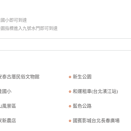
佳國小即可到達
公園指標進入九號水門即可到達
安泰古厝民俗文物館
新生公園
佳國小
和運租車(台北濱江站)
山風景區
藍色公路
家新農店
國賓影城台北長春廣場