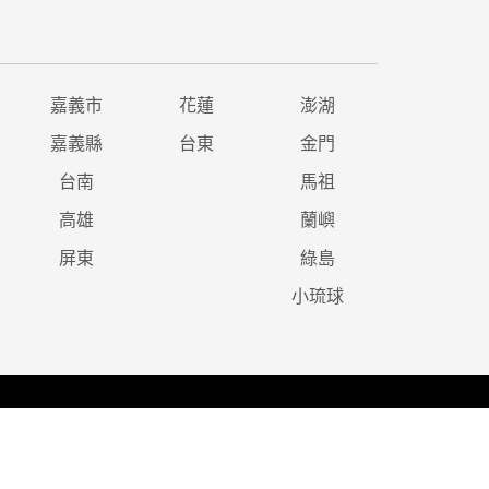
嘉義市
花蓮
澎湖
嘉義縣
台東
金門
台南
馬祖
高雄
蘭嶼
屏東
綠島
小琉球