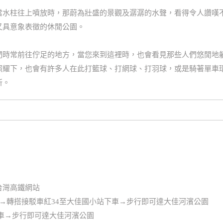
當水柱往上噴放時，那蔚為壯盛的景觀及潺潺的水聲，看得令人讚嘆
又具意象表徵的休閒公園。
們時常前往佇足的地方，當您來到這裡時，也會看見那些人們悠閒地
照耀下，也會有許多人在此打籃球、打網球、打羽球，或是騎著單車
所。
台灣高鐵網站
→轉搭接駁車紅34至大佳國小站下車→步行即可達大佳河濱公園
下車→步行即可達大佳河濱公園