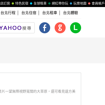
飯店訂房
特色民宿
全球租車
網紅帶你玩
玩樂地圖
會員帳戶
台北行程
台北住宿
台北租車
台北體驗
是片一望無際視野寬闊的大草原，還可看見遠方美