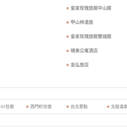
皇家玫瑰旅館中山館
甲山林湯旅
皇家玫瑰旅館雙城館
晴美公寓酒店
金弘旅店
101住宿
西門町住宿
台北景點
北投溫