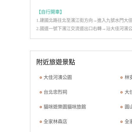
【自行開車】
1.建國北路往北至濱江街方向→進入九號水門大
2.國道一號下濱江交流道出口右轉→沿大佳河濱
附近旅遊景點
大佳河濱公園
林
台北忠烈祠
大
貓咪遊樂園貓咪旅館
圓
全家林森店
全