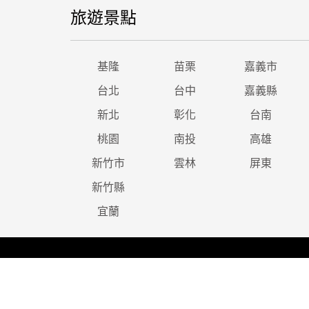
旅遊景點
基隆
苗栗
嘉義市
台北
台中
嘉義縣
新北
彰化
台南
桃園
南投
高雄
新竹市
雲林
屏東
新竹縣
宜蘭