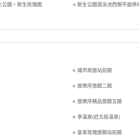
生公園。新生玫瑰園
新生公園游泳池西側平面停車.
城市商旅站前館
旅樂序旅館二館
旅樂序精品旅館五館
享溫泉(近北投溫泉)
皇家玫瑰旅館站前館