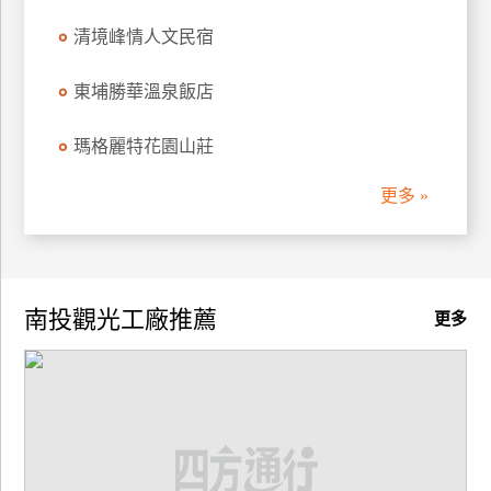
清境峰情人文民宿
廠
商
東埔勝華溫泉飯店
合
作
瑪格麗特花園山莊
更多 »
旅
伴
計
劃
南投觀光工廠推薦
更多
商
品
宣
傳