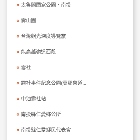
太魯閣國家公園．南投
玩
樂
壽山園
地
圖
台灣觀光深度導覽旅
顧
客
能高越嶺道西段
服
務
霧社
顧
霧社事件紀念公園(莫那魯道...
客
滿
中油霧社站
意
度
南投縣仁愛鄉公所
南投縣仁愛鄉民代表會
訂
單