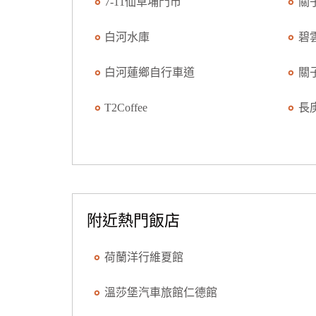
7-11仙草埔門市
關
白河水庫
碧
白河蓮鄉自行車道
關
T2Coffee
長
附近熱門飯店
荷蘭洋行維夏館
溫莎堡汽車旅館仁德館