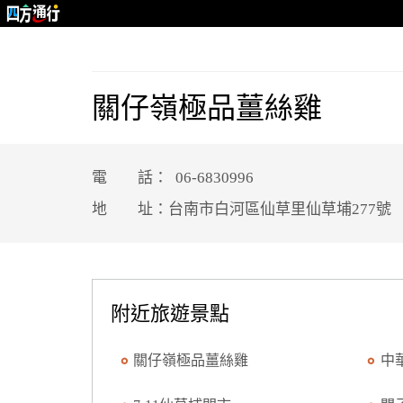
關仔嶺極品薑絲雞
電 話： 06-6830996
地 址：台南市白河區仙草里仙草埔277號
附近旅遊景點
關仔嶺極品薑絲雞
中