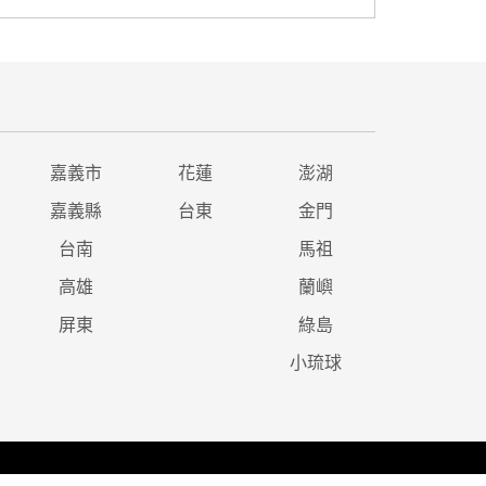
嘉義市
花蓮
澎湖
嘉義縣
台東
金門
台南
馬祖
高雄
蘭嶼
屏東
綠島
小琉球