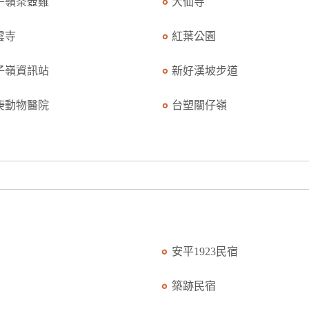
子嶺茶壺雞
大仙寺
雲寺
紅葉公園
子嶺資訊站
新好漢坡步道
庚動物醫院
台塑關仔嶺
安平1923民宿
築跡民宿