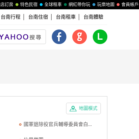
飯店訂房
特色民宿
全球租車
網紅帶你玩
玩樂地圖
會員帳戶
台南行程
台南住宿
台南租車
台南體驗
地圖模式
國軍退除役官兵輔導委員會白...