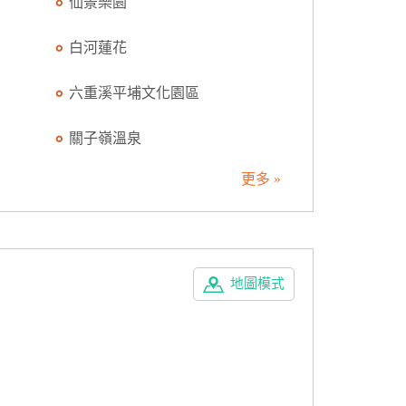
仙景樂園
白河蓮花
六重溪平埔文化園區
關子嶺溫泉
更多 »
地圖模式