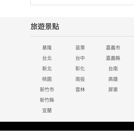
旅遊景點
基隆
苗栗
嘉義市
台北
台中
嘉義縣
新北
彰化
台南
桃園
南投
高雄
新竹市
雲林
屏東
新竹縣
宜蘭