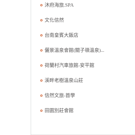
沐府海旅.SPA
文化信然
台南皇賓大飯店
儷景溫泉會館(關子嶺溫泉)...
荷蘭村汽車旅館-安平館
溪畔老樹溫泉山莊
信然文旅-首學
田園別莊會館