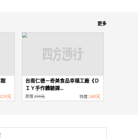
更多
事館
台南仁德－奇美食品幸福工廠《Ｄ
ＩＹ手作體驗課...
229元
原價
250元
240元
特價
程