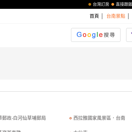
台灣訂房
直接跟
首頁
台南景點
華郵政-白河仙草埔郵局
西拉雅國家風景區．台南