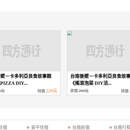
後壁－卡多利亞良食故事館
台南後壁－卡多利亞良食故
IZZA DIY...
《搖滾泡菜 DIY活...
5元
229元
原價
260元
特價
特價
住宿
安平住宿
台南民宿
台南行