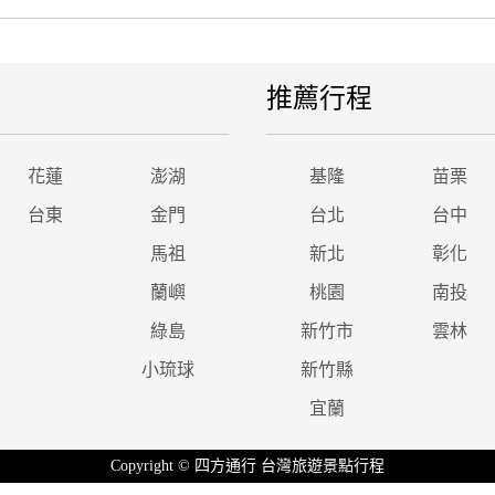
推薦行程
花蓮
澎湖
基隆
苗栗
台東
金門
台北
台中
馬祖
新北
彰化
蘭嶼
桃園
南投
綠島
新竹市
雲林
小琉球
新竹縣
宜蘭
Copyright © 四方通行 台灣旅遊景點行程