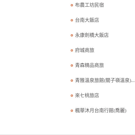
布農工坊民宿
台南大飯店
永康劍橋大飯店
府城商旅
青森精品商旅
青雅溫泉旅館(關子嶺溫泉)...
來七桃旅店
楓華沐月台南行館(喬麗)