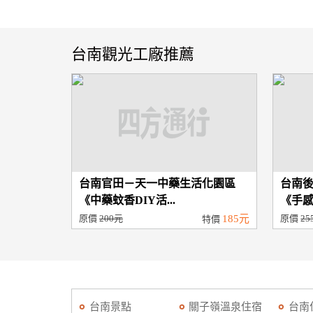
台南觀光工廠推薦
台南官田－天一中藥生活化園區
台南
《中藥蚊香DIY活...
《手感P
原價
200元
185元
原價
25
特價
台南景點
關子嶺溫泉住宿
台南